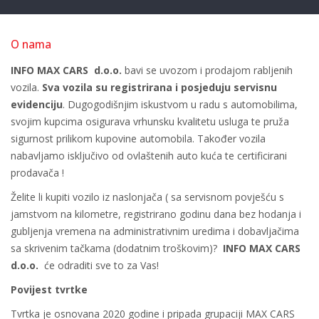
O nama
INFO MAX CARS d.o.o.
bavi se uvozom i prodajom rabljenih
vozila.
Sva vozila su registrirana i posjeduju servisnu
evidenciju
. Dugogodišnjim iskustvom u radu s automobilima,
svojim kupcima osigurava vrhunsku kvalitetu usluga te pruža
sigurnost prilikom kupovine automobila. Također vozila
nabavljamo isključivo od ovlaštenih auto kuća te certificirani
prodavača !
Želite li kupiti vozilo iz naslonjača ( sa servisnom povješću s
jamstvom na kilometre, registrirano godinu dana bez hodanja i
gubljenja vremena na administrativnim uredima i dobavljačima
sa skrivenim tačkama (dodatnim troškovim)?
INFO MAX CARS
d.o.o.
će odraditi sve to za Vas!
Povijest tvrtke
Tvrtka je osnovana 2020 godine i pripada grupaciji MAX CARS