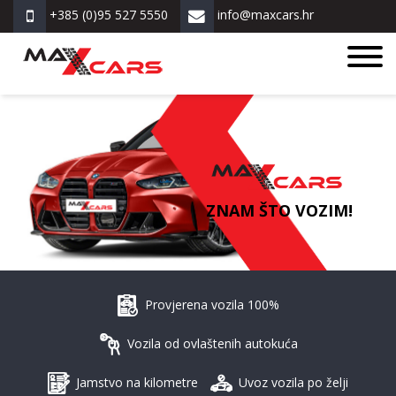
+385 (0)95 527 5550
info@maxcars.hr
ZNAM ŠTO VOZIM!
Provjerena vozila 100%
Vozila od ovlaštenih autokuća
Jamstvo na kilometre
Uvoz vozila po želji