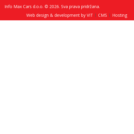
Info Max Cars d.o.o. © 2026. Sva prava pridržana.
Web design & development by VIT
CMS
Hosting