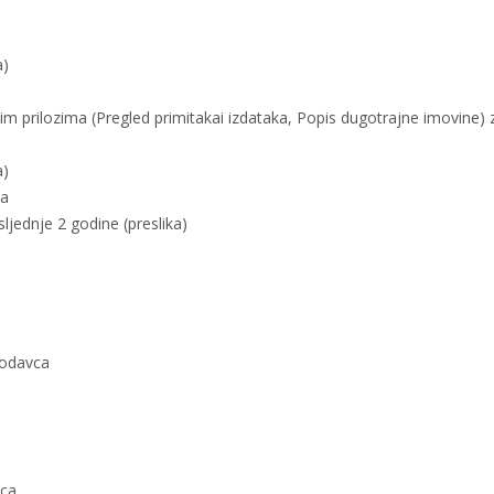
a)
m prilozima (Pregled primitakai izdataka, Popis dugotrajne imovine) 
a)
na
jednje 2 godine (preslika)
lodavca
eca