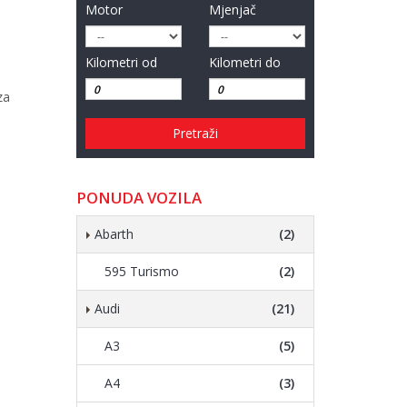
Motor
Mjenjač
Kilometri od
Kilometri do
za
Pretraži
PONUDA VOZILA
Abarth
(2)
595 Turismo
(2)
Audi
(21)
A3
(5)
A4
(3)