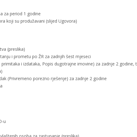
ja za period 1 godine
ra koji su produžavani (slijed Ugovora)
va (preslika)
tanju i prometu po ŽR za zadnjih šest mjeseci
primitaka i izdataka, Popis dugotrajne imovine) za zadnje 2 godine, 
a)
ak (Privremeno porezno rješenje) za zadnje 2 godine
na
D-u
vlaštenih osoba za zastupanje (preslika)