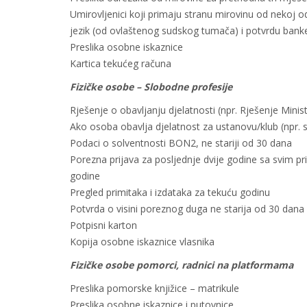
Umirovljenici koji primaju stranu mirovinu od nekoj o
jezik (od ovlaštenog sudskog tumača) i potvrdu ban
Preslika osobne iskaznice
Kartica tekućeg računa
Fizičke osobe – Slobodne profesije
Rješenje o obavljanju djelatnosti (npr. Rješenje Minista
Ako osoba obavlja djelatnost za ustanovu/klub (npr. 
Podaci o solventnosti BON2, ne stariji od 30 dana
Porezna prijava za posljednje dvije godine sa svim p
godine
Pregled primitaka i izdataka za tekuću godinu
Potvrda o visini poreznog duga ne starija od 30 dana
Potpisni karton
Kopija osobne iskaznice vlasnika
Fizičke osobe pomorci, radnici na platformama
Preslika pomorske knjižice – matrikule
Preslika osobne iskaznice i putovnice