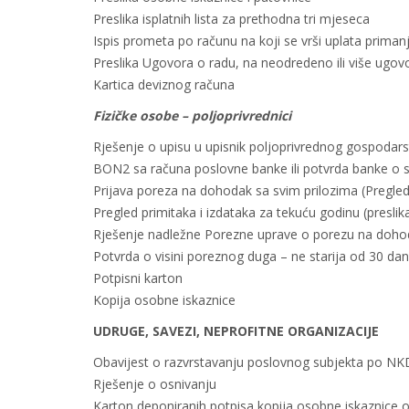
Preslika isplatnih lista za prethodna tri mjeseca
Ispis prometa po računu na koji se vrši uplata priman
Preslika Ugovora o radu, na neodredeno ili više ugovo
Kartica deviznog računa
Fizičke osobe – poljoprivrednici
Rješenje o upisu u upisnik poljoprivrednog gospodarst
BON2 sa računa poslovne banke ili potvrda banke o s
Prijava poreza na dohodak sa svim prilozima (Pregled 
Pregled primitaka i izdataka za tekuću godinu (preslik
Rješenje nadležne Porezne uprave o porezu na dohod
Potvrda o visini poreznog duga – ne starija od 30 da
Potpisni karton
Kopija osobne iskaznice
UDRUGE, SAVEZI, NEPROFITNE ORGANIZACIJE
Obavijest o razvrstavanju poslovnog subjekta po NK
Rješenje o osnivanju
Karton deponiranih potpisa kopija osobne iskaznice o