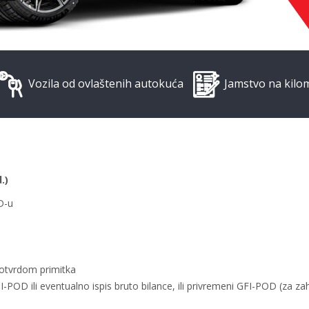
Vozila od ovlaštenih autokuća
Jamstvo na kilo
.)
D-u
potvrdom primitka
TSI-POD ili eventualno ispis bruto bilance, ili privremeni GFI-POD (za za