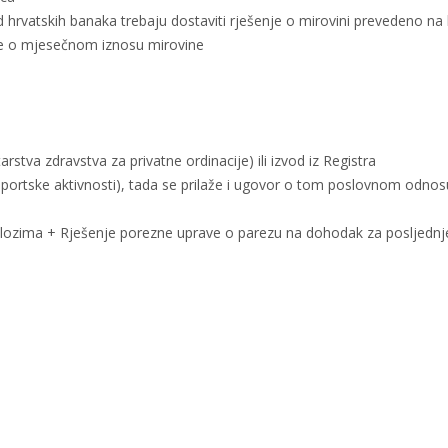
d hrvatskih banaka trebaju dostaviti rješenje o mirovini prevedeno na 
ke o mjesečnom iznosu mirovine
rstva zdravstva za privatne ordinacije) ili izvod iz Registra
sportske aktivnosti), tada se prilaže i ugovor o tom poslovnom odnos
rilozima + Rješenje porezne uprave o parezu na dohodak za posljednj