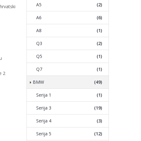
A5
(2)
hrvatski
A6
(6)
A8
(1)
Q3
(2)
Q5
(1)
u
Q7
(1)
e 2
BMW
(49)
Serija 1
(1)
Serija 3
(19)
Serija 4
(3)
Serija 5
(12)