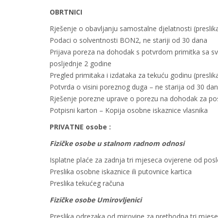
OBRTNICI
Rješenje o obavljanju samostalne djelatnosti (preslik
Podaci o solventnosti BON2, ne stariji od 30 dana
Prijava poreza na dohodak s potvrdom primitka sa svi
posljednje 2 godine
Pregled primitaka i izdataka za tekuću godinu (preslik
Potvrda o visini poreznog duga – ne starija od 30 da
Rješenje porezne uprave o porezu na dohodak za posl
Potpisni karton – Kopija osobne iskaznice vlasnika
PRIVATNE osobe :
Fizičke osobe u stalnom radnom odnosi
Isplatne plaće za zadnja tri mjeseca ovjerene od pos
Preslika osobne iskaznice ili putovnice kartica
Preslika tekućeg računa
Fizičke osobe Umirovljenici
Preslika odrezaka od mirovine za prethodna tri mjes