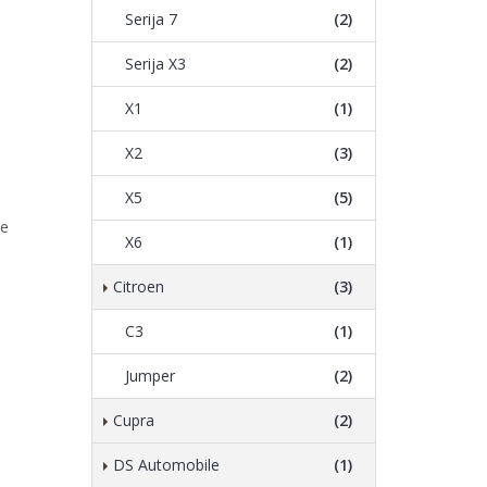
Serija 7
(2)
Serija X3
(2)
X1
(1)
X2
(3)
X5
(5)
te
X6
(1)
Citroen
(3)
C3
(1)
Jumper
(2)
Cupra
(2)
DS Automobile
(1)