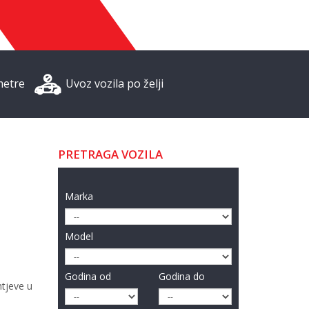
metre
Uvoz vozila po želji
PRETRAGA VOZILA
Marka
Model
Godina od
Godina do
htjeve u