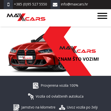
+385 (0)95 527 5550
info@maxcars.hr
ZNAM ŠTO VOZIM!
Provjerena vozila 100%
Vozila od ovlaštenih autokuća
Jamstvo na kilometre
Uvoz vozila po želji