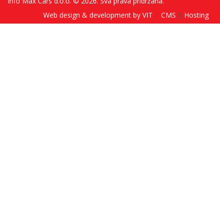
Info Max Cars d.o.o. © 2026. Sva prava pridržana.
Web design & development by VIT
CMS
Hosting