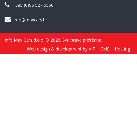
+385 (0)95 527 5550
info@maxcars.hr
Info Max Cars d.o.o. © 2026. Sva prava pridržana.
Web design & development by VIT
CMS
Hosting