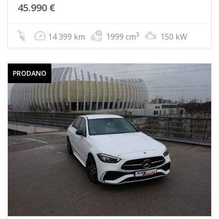
45.990 €
3
14 399 km
1999 cm
150 kW
PRODANO