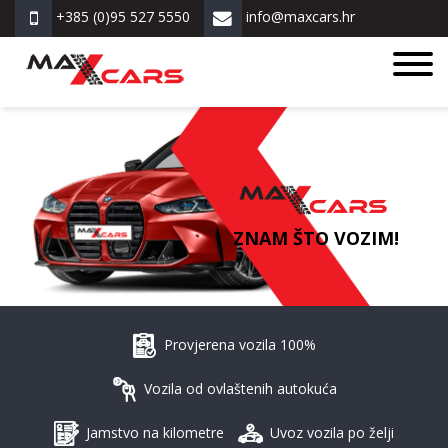
+385 (0)95 527 5550
info@maxcars.hr
ZNAM ŠTO VOZIM!
Provjerena vozila 100%
Vozila od ovlaštenih autokuća
Jamstvo na kilometre
Uvoz vozila po želji