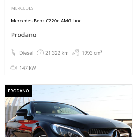
MERCEDES
Mercedes Benz C220d AMG Line
Prodano
3
Diesel
21 322 km
1993 cm
147 kW
PRODANO