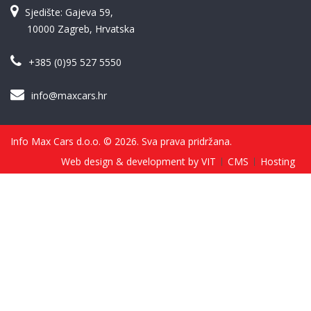
Sjedište: Gajeva 59,
10000 Zagreb, Hrvatska
+385 (0)95 527 5550
info@maxcars.hr
Info Max Cars d.o.o. © 2026. Sva prava pridržana.
Web design & development by VIT
CMS
Hosting