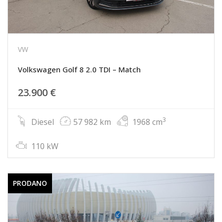
VW
Volkswagen Golf 8 2.0 TDI – Match
23.900 €
3
Diesel
57 982 km
1968 cm
110 kW
PRODANO