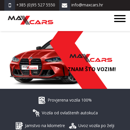
+385 (0)95 527 5550
info@maxcars.hr
ZNAM ŠTO VOZIM!
Provjerena vozila 100%
Vozila od ovlaštenih autokuća
Jamstvo na kilometre
Uvoz vozila po želji