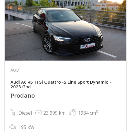
AUDI
Audi A6 45 TFSi Quattro -S Line Sport Dynamic –
2023 God.
Prodano
3
Diesel
23 999 km
1984 cm
195 kW