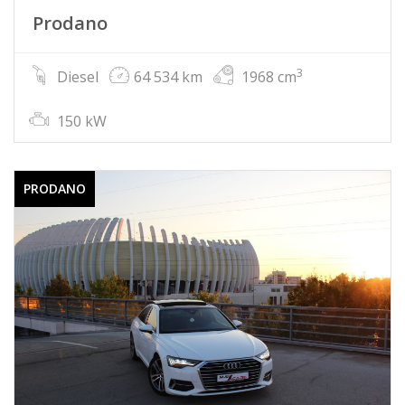
Prodano
3
Diesel
64 534 km
1968 cm
150 kW
PRODANO