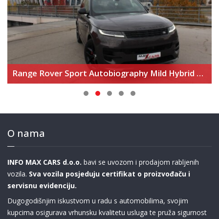
BMW 545e xDrive M Sport Edition
O nama
INFO MAX CARS d.o.o.
bavi se uvozom i prodajom rabljenih
vozila.
Sva vozila posjeduju certifikat o proizvođaču i
servisnu evidenciju.
Dugogodišnjim iskustvom u radu s automobilima, svojim
kupcima osigurava vrhunsku kvalitetu usluga te pruža sigurnost