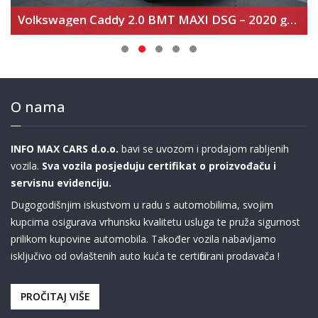
Mercedes Benz V300d Long – Avantgarde – Airmatic
O nama
INFO MAX CARS d.o.o.
bavi se uvozom i prodajom rabljenih
vozila.
Sva vozila posjeduju certifikat o proizvođaču i
servisnu evidenciju.
Dugogodišnjim iskustvom u radu s automobilima, svojim
kupcima osigurava vrhunsku kvalitetu usluga te pruža sigurnost
prilikom kupovine automobila. Također vozila nabavljamo
isključivo od ovlaštenih auto kuća te certificirani prodavača !
PROČITAJ VIŠE