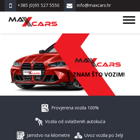
+385 (0)95 527 5550
info@maxcars.hr
ZNAM ŠTO VOZIM!
Provjerena vozila 100%
Vozila od ovlaštenih autokuća
Jamstvo na kilometre
Uvoz vozila po želji