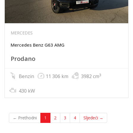
MERCEDES
Mercedes Benz G63 AMG
Prodano
3
Benzin
11 306 km
3982 cm
430 kW
← Prethodni
1
2
3
4
Sljedeći →