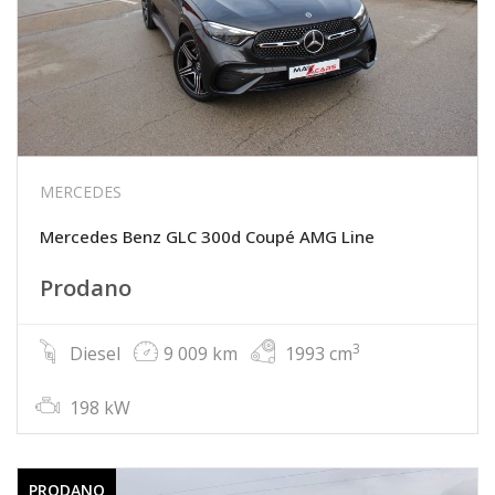
MERCEDES
Mercedes Benz GLC 300d Coupé AMG Line
Prodano
3
Diesel
9 009 km
1993 cm
198 kW
PRODANO