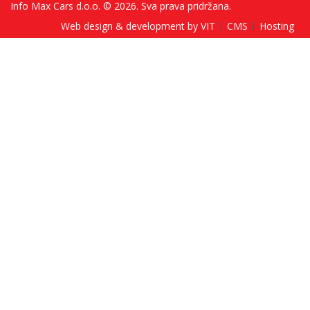
Info Max Cars d.o.o. © 2026. Sva prava pridržana.
Web design & development by VIT
CMS
Hosting