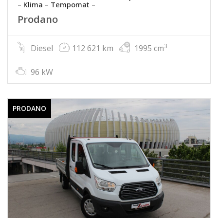
– Klima – Tempomat –
Prodano
3
Diesel
112 621 km
1995 cm
96 kW
PRODANO