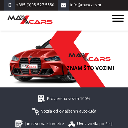
+385 (0)95 527 5550
info@maxcars.hr
ZNAM ŠTO VOZIM!
Provjerena vozila 100%
Vozila od ovlaštenih autokuća
Jamstvo na kilometre
Uvoz vozila po želji