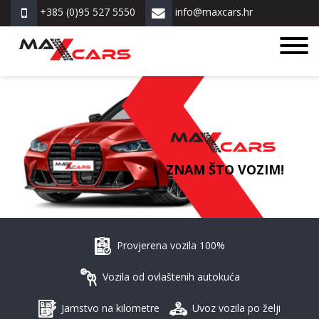
+385 (0)95 527 5550
info@maxcars.hr
ZNAM ŠTO VOZIM!
Provjerena vozila 100%
Vozila od ovlaštenih autokuća
Jamstvo na kilometre
Uvoz vozila po želji