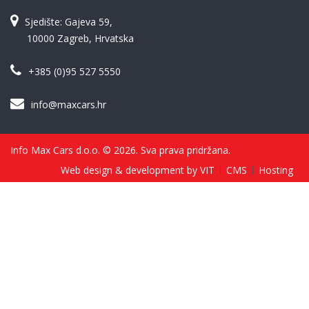
Sjedište: Gajeva 59,
10000 Zagreb, Hrvatska
+385 (0)95 527 5550
info@maxcars.hr
Info Max Cars d.o.o. © 2026. Sva prava pridržana.
Web design & development by VIT
CMS
Hosting