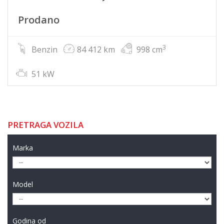
Prodano
3
Benzin
84 412 km
998 cm
51 kW
PRETRAGA VOZILA
Marka
Model
Godina od