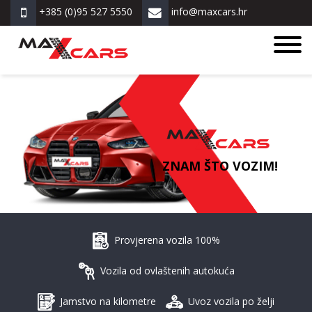
+385 (0)95 527 5550
info@maxcars.hr
ZNAM ŠTO VOZIM!
Provjerena vozila 100%
Vozila od ovlaštenih autokuća
Jamstvo na kilometre
Uvoz vozila po želji