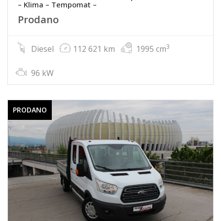
– Klima – Tempomat –
Prodano
3
Diesel
112 621 km
1995 cm
96 kW
PRODANO