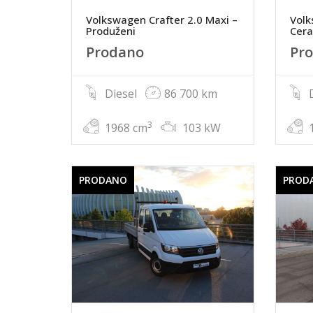
Volkswagen Crafter 2.0 Maxi –
Volk
Produženi
Cer
Prodano
Pr
Diesel
86 700 km
D
3
1968 cm
103 kW
1
PRODANO
PROD