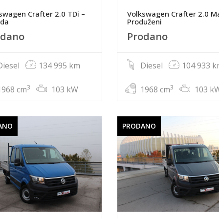
swagen Crafter 2.0 TDi –
Volkswagen Crafter 2.0 Ma
ada
Produženi
odano
Prodano
iesel
134 995 km
Diesel
104 933 
3
3
968 cm
103 kW
1968 cm
103 k
ANO
PRODANO