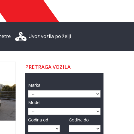
metre
Uvoz vozila po želji
PRETRAGA VOZILA
Marka
Model
Godina od
Godina do