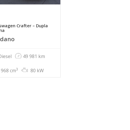
swagen Crafter – Dupla
ina
odano
iesel
49 981 km
3
968 cm
80 kW