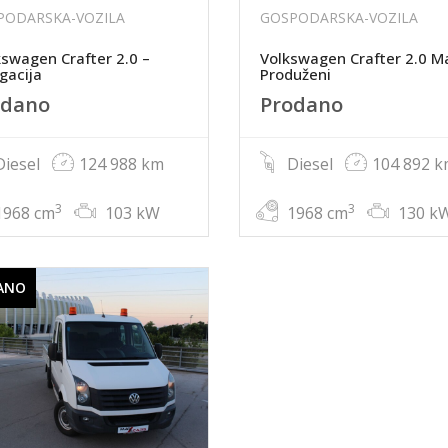
PODARSKA-VOZILA
GOSPODARSKA-VOZILA
swagen Crafter 2.0 –
Volkswagen Crafter 2.0 Ma
gacija
Produženi
odano
Prodano
iesel
124 988 km
Diesel
104 892 
3
3
968 cm
103 kW
1968 cm
130 k
ANO