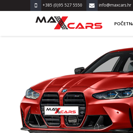
+385 (0)95 527 5550
info@maxcars.hr
POČETN