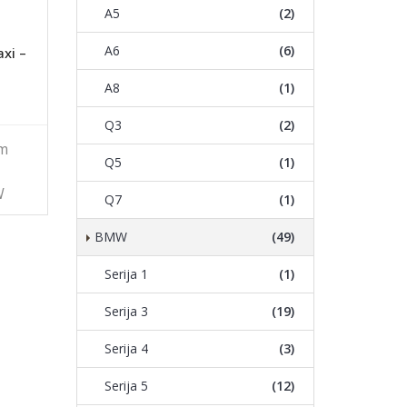
A5
(2)
A6
(6)
xi –
A8
(1)
Q3
(2)
km
Q5
(1)
W
Q7
(1)
BMW
(49)
Serija 1
(1)
Serija 3
(19)
Serija 4
(3)
Serija 5
(12)