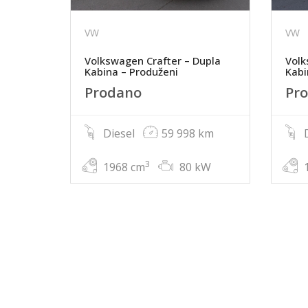
VW
VW
Volkswagen Crafter – Dupla
Volk
Kabina – Produženi
Kab
Prodano
Pr
Diesel
59 998 km
D
3
1968 cm
80 kW
1