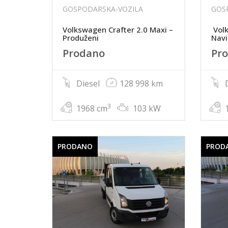
GOSPODARSKA-VOZILA
GOS
Volkswagen Crafter 2.0 Maxi –
Volk
Produženi
Navi
Prodano
Pr
Diesel
128 998 km
D
3
1968 cm
103 kW
1
PRODANO
PROD