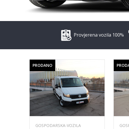
Provjerena vozila 100%
PRODANO
PROD
GOSPODARSKA-VOZILA
GOS