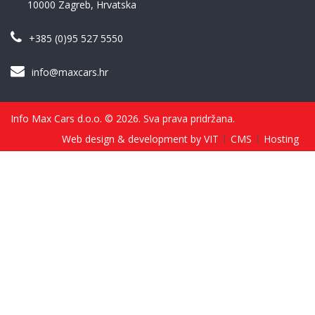
10000 Zagreb, Hrvatska
+385 (0)95 527 5550
info@maxcars.hr
Info Max Cars d.o.o. © 2026. Sva prava pridržana.
Web design & development by VIT
CMS
Hosting