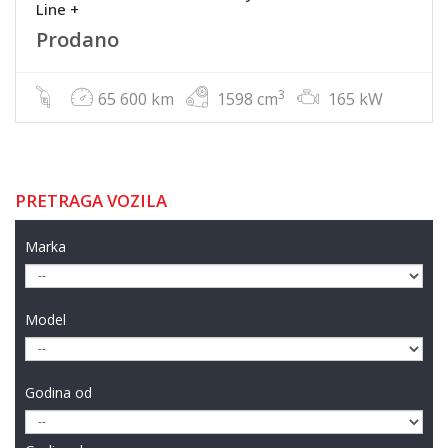
Line +
Prodano
3
65 600 km
1598 cm
165 kW
PRETRAGA VOZILA
Marka
Model
Godina od