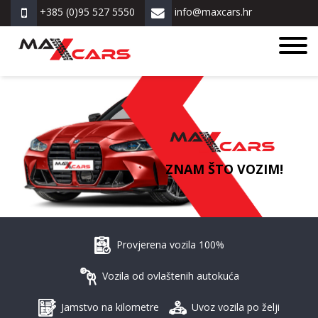
+385 (0)95 527 5550
info@maxcars.hr
ZNAM ŠTO VOZIM!
Provjerena vozila 100%
Vozila od ovlaštenih autokuća
Jamstvo na kilometre
Uvoz vozila po želji