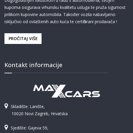
Dugogodišnjim iskustvom u radu s automobilima, svojim
kupcima osigurava vrhunsku kvalitetu usluga te pruža sigurnost
prilikom kupovine automobila. Također vozila nabavljamo
isključivo od ovlaštenih auto kuća te certificirani prodavača !
PROČITAJ VIŠE
Kontakt informacije
Skladište: Lanište,
10020 Novi Zagreb, Hrvatska
Sjedište: Gajeva 59,