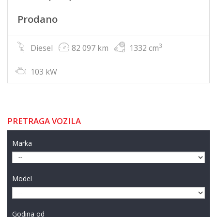
Prodano
3
Diesel
82 097 km
1332 cm
103 kW
PRETRAGA VOZILA
Marka
Model
Godina od