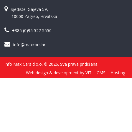
Sjedište: Gajeva 59,
10000 Zagreb, Hrvatska
+385 (0)95 527 5550
info@maxcars.hr
Info Max Cars d.o.o. © 2026. Sva prava pridržana.
Web design & development by VIT
CMS
Hosting