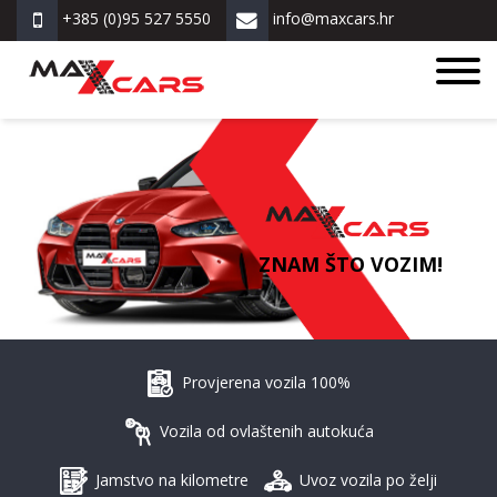
+385 (0)95 527 5550
info@maxcars.hr
ZNAM ŠTO VOZIM!
Provjerena vozila 100%
Vozila od ovlaštenih autokuća
Jamstvo na kilometre
Uvoz vozila po želji