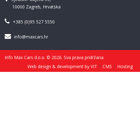
10000 Zagreb, Hrvatska
+385 (0)95 527 5550
info@maxcars.hr
Info Max Cars d.o.o. © 2026. Sva prava pridržana.
Web design & development by VIT
CMS
Hosting