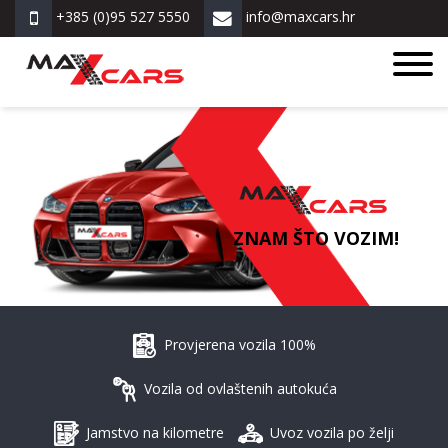
+385 (0)95 527 5550
info@maxcars.hr
ZNAM ŠTO VOZIM!
Provjerena vozila 100%
Vozila od ovlaštenih autokuća
Jamstvo na kilometre
Uvoz vozila po želji