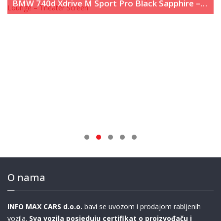
BMW 740d Xdrive M Sport Pro Black Sapphire – Executive Lounge – Theater Screen
O nama
INFO MAX CARS d.o.o.
bavi se uvozom i prodajom rabljenih
vozila.
Sva vozila posjeduju certifikat o proizvođaču i