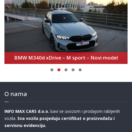
MBUX Novi model
BMW M340d xDrive – M sport – Novi model
O nama
INFO MAX CARS d.o.o.
bavi se uvozom i prodajom rabljenih
vozila.
Sva vozila posjeduju certifikat o proizvođaču i
servisnu evidenciju.