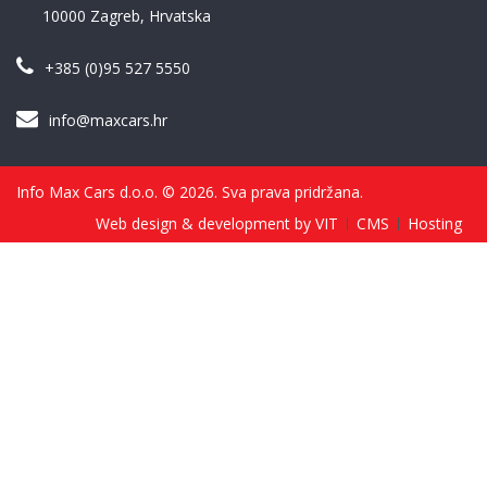
10000 Zagreb, Hrvatska
+385 (0)95 527 5550
info@maxcars.hr
Info Max Cars d.o.o. © 2026. Sva prava pridržana.
Web design & development by VIT
CMS
Hosting