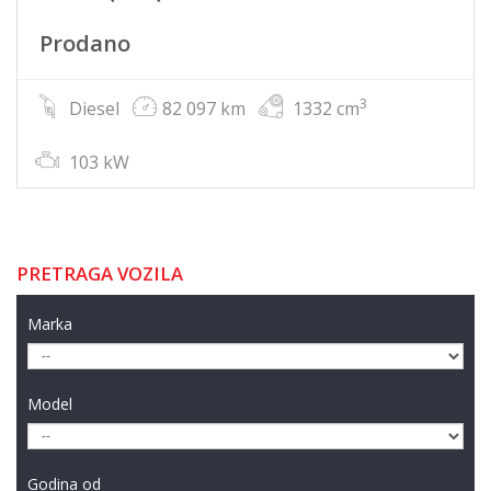
Prodano
3
Diesel
82 097 km
1332 cm
103 kW
PRETRAGA VOZILA
Marka
Model
Godina od