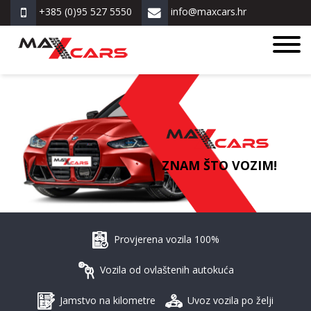
+385 (0)95 527 5550
info@maxcars.hr
ZNAM ŠTO VOZIM!
Provjerena vozila 100%
Vozila od ovlaštenih autokuća
Jamstvo na kilometre
Uvoz vozila po želji