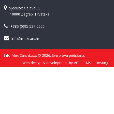
Sjedište: Gajeva 59,
10000 Zagreb, Hrvatska
+385 (0)95 527 5550
info@maxcars.hr
Info Max Cars d.o.o. © 2026. Sva prava pridržana.
Web design & development by VIT
CMS
Hosting