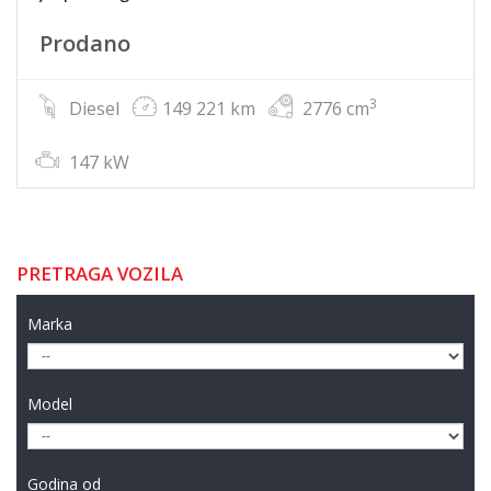
Prodano
3
Diesel
149 221 km
2776 cm
147 kW
PRETRAGA VOZILA
Marka
Model
Godina od