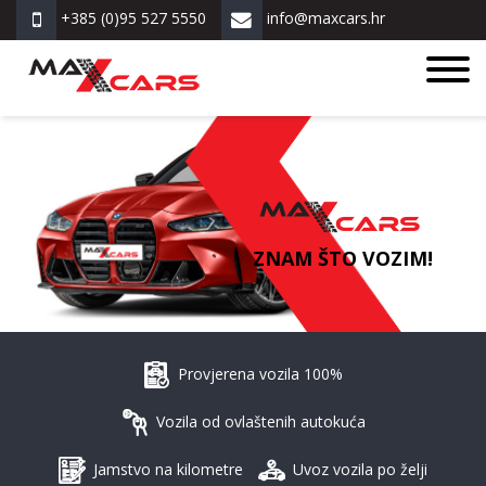
+385 (0)95 527 5550
info@maxcars.hr
ZNAM ŠTO VOZIM!
Provjerena vozila 100%
Vozila od ovlaštenih autokuća
Jamstvo na kilometre
Uvoz vozila po želji