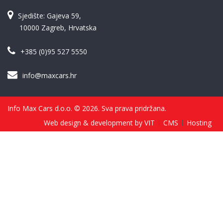
Sjedište: Gajeva 59,
10000 Zagreb, Hrvatska
+385 (0)95 527 5550
info@maxcars.hr
Info Max Cars d.o.o. © 2026. Sva prava pridržana.
Web design & development by VIT
CMS
Hosting