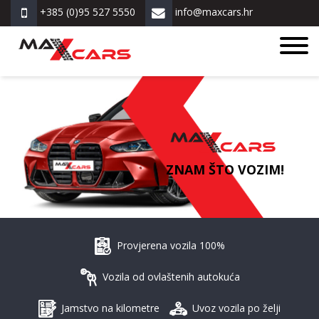
+385 (0)95 527 5550
info@maxcars.hr
ZNAM ŠTO VOZIM!
Provjerena vozila 100%
Vozila od ovlaštenih autokuća
Jamstvo na kilometre
Uvoz vozila po želji