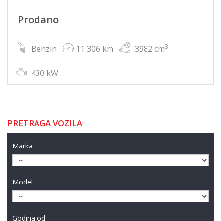
Prodano
3
Benzin
11 306 km
3982 cm
430 kW
PRETRAGA VOZILA
Marka
Model
Godina od