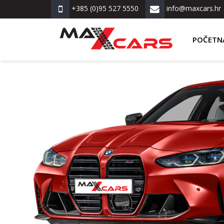
+385 (0)95 527 5550
info@maxcars.hr
POČETN