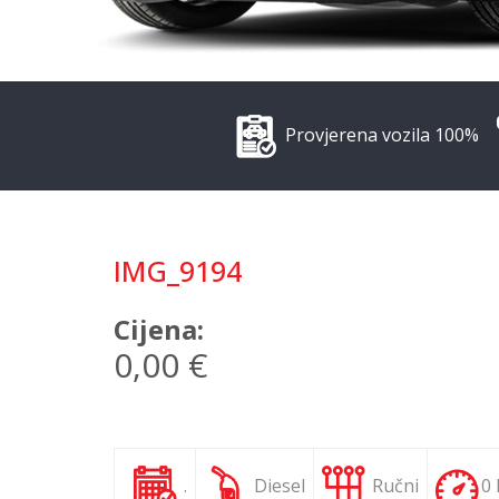
Provjerena vozila 100%
IMG_9194
Cijena:
0,00 €
.
Diesel
Ručni
0