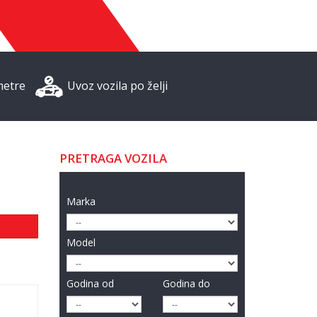
metre
Uvoz vozila po želji
PRETRAGA VOZILA
Marka
Model
Godina od
Godina do