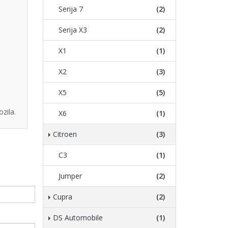
Serija 7
(2)
Serija X3
(2)
X1
(1)
X2
(3)
X5
(5)
zila.
X6
(1)
Citroen
(3)
C3
(1)
Jumper
(2)
Cupra
(2)
DS Automobile
(1)