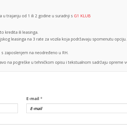
 trajanju od 1 ili 2 godine u suradnji s
G1 KLUB
 kredita ili leasinga.
cijskog leasinga na 3 rate za vozila koja podržavaju spomenutu opciju.
obe s zaposlenjem na neodređeno u RH.
vo na pogreške u tehničkom opisu i tekstualnom sadržaju opreme vo
E-mail
*