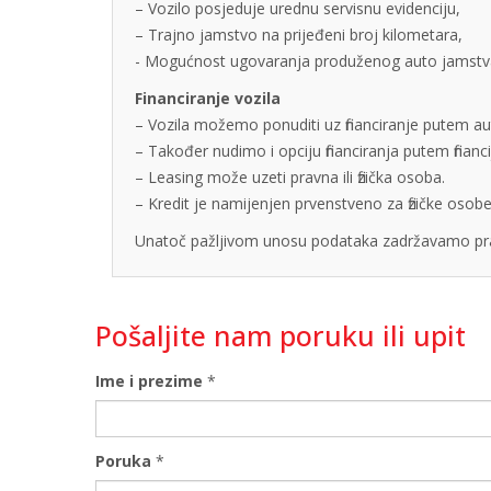
– Vozilo posjeduje urednu servisnu evidenciju,
– Trajno jamstvo na prijeđeni broj kilometara,
- Mogućnost ugovaranja produženog auto jamstva u
Financiranje vozila
– Vozila možemo ponuditi uz financiranje putem auto
– Također nudimo i opciju financiranja putem finan
– Leasing može uzeti pravna ili fizička osoba.
– Kredit je namijenjen prvenstveno za fizičke os
Unatoč pažljivom unosu podataka zadržavamo pra
Pošaljite nam poruku ili upit
Ime i prezime
*
Poruka
*