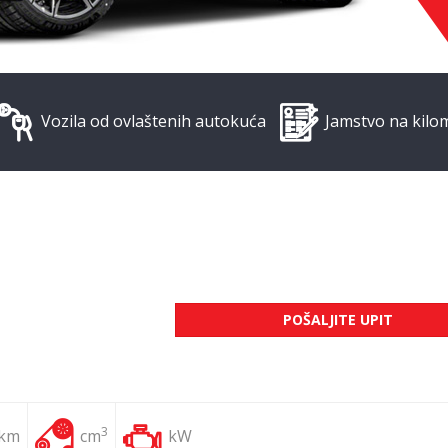
Vozila od ovlaštenih autokuća
Jamstvo na kilo
POŠALJITE UPIT
3
 km
cm
kW