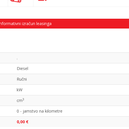
nformativni izračun leasinga
.
Diesel
Ručni
kW
3
cm
0 - jamstvo na kilometre
0,00 €