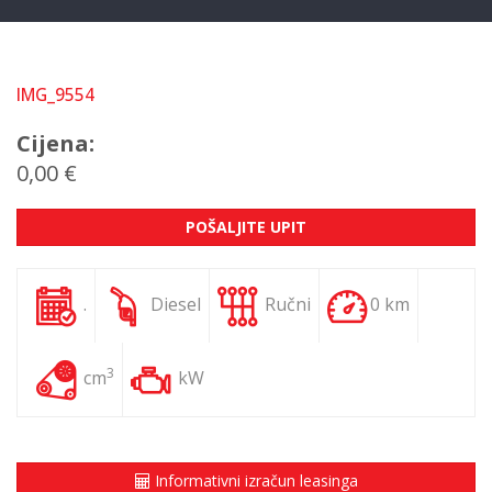
IMG_9554
Cijena:
0,00 €
POŠALJITE UPIT
.
Diesel
Ručni
0 km
3
cm
kW
Informativni izračun leasinga