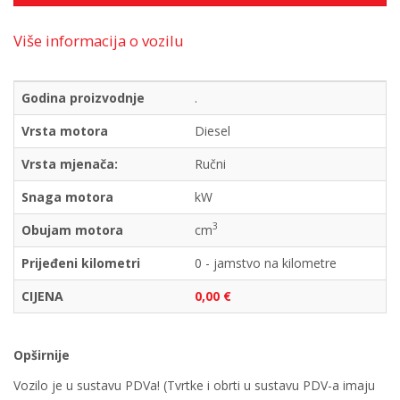
Više informacija o vozilu
Godina proizvodnje
.
Vrsta motora
Diesel
Vrsta mjenača:
Ručni
Snaga motora
kW
3
Obujam motora
cm
Prijeđeni kilometri
0 - jamstvo na kilometre
CIJENA
0,00 €
Opširnije
Vozilo je u sustavu PDVa! (Tvrtke i obrti u sustavu PDV-a imaju