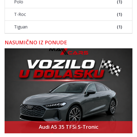
Polo
(1)
T-Roc
(1)
Tiguan
(1)
NASUMIČNO IZ PONUDE
Audi A5 35 TFSi S-Tronic