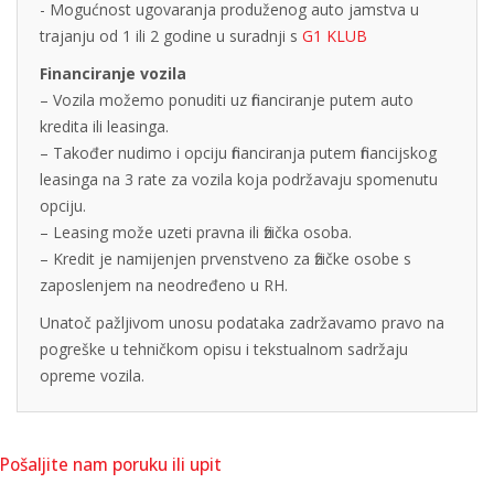
- Mogućnost ugovaranja produženog auto jamstva u
trajanju od 1 ili 2 godine u suradnji s
G1 KLUB
Financiranje vozila
– Vozila možemo ponuditi uz financiranje putem auto
kredita ili leasinga.
– Također nudimo i opciju financiranja putem financijskog
leasinga na 3 rate za vozila koja podržavaju spomenutu
opciju.
– Leasing može uzeti pravna ili fizička osoba.
– Kredit je namijenjen prvenstveno za fizičke osobe s
zaposlenjem na neodređeno u RH.
Unatoč pažljivom unosu podataka zadržavamo pravo na
pogreške u tehničkom opisu i tekstualnom sadržaju
opreme vozila.
Pošaljite nam poruku ili upit