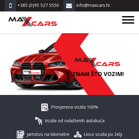
+385 (0)95 527 5550
info@maxcars.hr
ZNAM ŠTO VOZIM!
Provjerena vozila 100%
Vozila od ovlaštenih autokuća
Jamstvo na kilometre
Uvoz vozila po želji