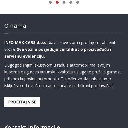
O nama
INFO MAX CARS d.o.o.
bavi se uvozom i prodajom rabljenih
vozila.
Sva vozila posjeduju certifikat o proizvođaču i
servisnu evidenciju.
Dugogodišnjim iskustvom u radu s automobilima, svojim
kupcima osigurava vrhunsku kvalitetu usluga te pruža sigurnost
prilikom kupovine automobila. Također vozila nabavljamo
isključivo od ovlaštenih auto kuća te certificirani prodavača !
PROČITAJ VIŠE
Kontakt informacije