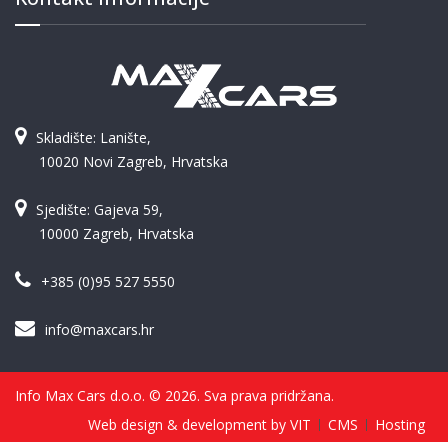
Skladište: Lanište,
10020 Novi Zagreb, Hrvatska
Sjedište: Gajeva 59,
10000 Zagreb, Hrvatska
+385 (0)95 527 5550
info@maxcars.hr
Info Max Cars d.o.o. © 2026. Sva prava pridržana.
Web design & development by VIT
CMS
Hosting