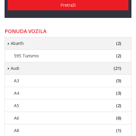
Pretraži
PONUDA VOZILA
Abarth
(2)
595 Turismo
(2)
Audi
(21)
A3
(5)
A4
(3)
A5
(2)
A6
(6)
A8
(1)