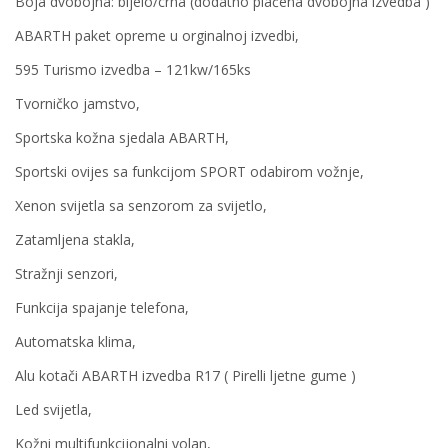
Boja dvobojna: bijelo/crna (dodatno plaćena dvobojna izvedba )
ABARTH paket opreme u orginalnoj izvedbi,
595 Turismo izvedba – 121kw/165ks
Tvorničko jamstvo,
Sportska kožna sjedala ABARTH,
Sportski ovijes sa funkcijom SPORT odabirom vožnje,
Xenon svijetla sa senzorom za svijetlo,
Zatamljena stakla,
Stražnji senzori,
Funkcija spajanje telefona,
Automatska klima,
Alu kotači ABARTH izvedba R17 ( Pirelli ljetne gume )
Led svijetla,
Kožni multifunkcijonalni volan,