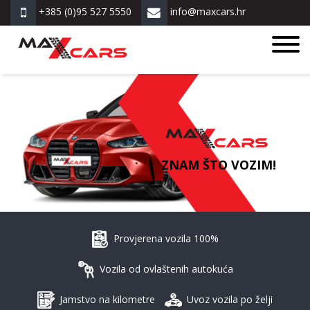
+385 (0)95 527 5550
info@maxcars.hr
ZNAM ŠTO VOZIM!
Provjerena vozila 100%
Vozila od ovlaštenih autokuća
Jamstvo na kilometre
Uvoz vozila po želji