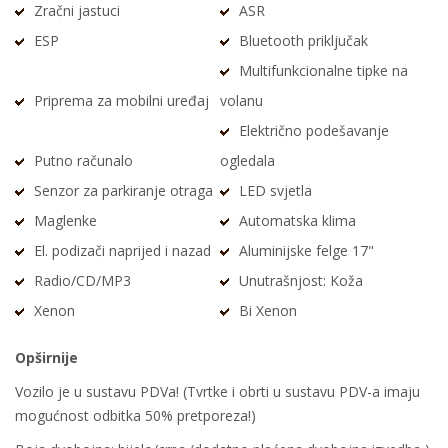
Zračni jastuci
ASR
ESP
Bluetooth priključak
Multifunkcionalne tipke na
Priprema za mobilni uređaj
volanu
Električno podešavanje
Putno računalo
ogledala
Senzor za parkiranje otraga
LED svjetla
Maglenke
Automatska klima
El. podizači naprijed i nazad
Aluminijske felge 17"
Radio/CD/MP3
Unutrašnjost: Koža
Xenon
Bi Xenon
Opširnije
Vozilo je u sustavu PDVa! (Tvrtke i obrti u sustavu PDV-a imaju
mogućnost odbitka 50% pretporeza!)