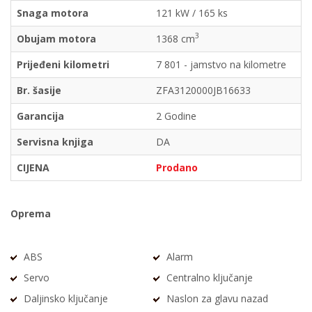
Snaga motora
121 kW / 165 ks
3
Obujam motora
1368 cm
Prijeđeni kilometri
7 801 - jamstvo na kilometre
Br. šasije
ZFA3120000JB16633
Garancija
2 Godine
Servisna knjiga
DA
CIJENA
Prodano
Oprema
ABS
Alarm
Servo
Centralno ključanje
Daljinsko ključanje
Naslon za glavu nazad