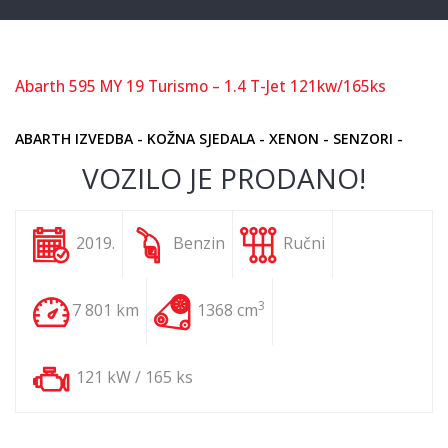
Abarth 595 MY 19 Turismo – 1.4 T-Jet 121kw/165ks
**
PRODANO **
ABARTH IZVEDBA - KOŽNA SJEDALA - XENON - SENZORI -
VOZILO JE PRODANO!
2019.
Benzin
Ručni
3
7 801 km
1368 cm
121 kW / 165 ks