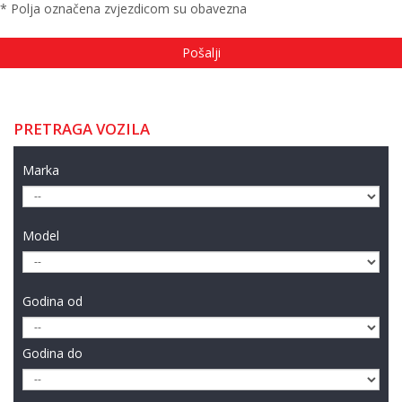
* Polja označena zvjezdicom su obavezna
PRETRAGA VOZILA
Marka
Model
Godina od
Godina do