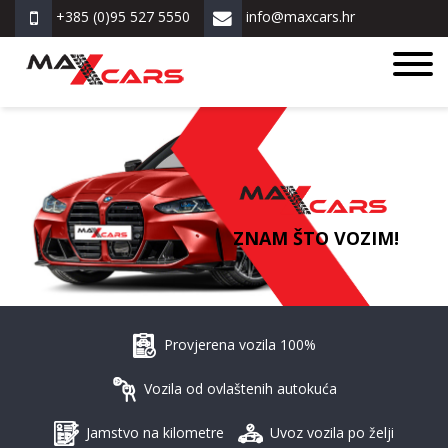
+385 (0)95 527 5550
info@maxcars.hr
ZNAM ŠTO VOZIM!
Provjerena vozila 100%
Vozila od ovlaštenih autokuća
Jamstvo na kilometre
Uvoz vozila po želji