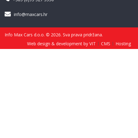
info@maxcars.hr
Info Max Cars d.o.o. © 2026. Sva prava pridržana.
Web design & development by VIT
CMS
Hosting