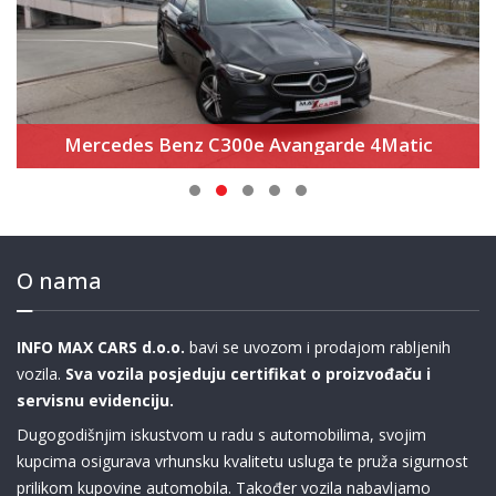
 Avangarde 4Matic
Audi A5 35 TFSi S
O nama
INFO MAX CARS d.o.o.
bavi se uvozom i prodajom rabljenih
vozila.
Sva vozila posjeduju certifikat o proizvođaču i
servisnu evidenciju.
Dugogodišnjim iskustvom u radu s automobilima, svojim
kupcima osigurava vrhunsku kvalitetu usluga te pruža sigurnost
prilikom kupovine automobila. Također vozila nabavljamo