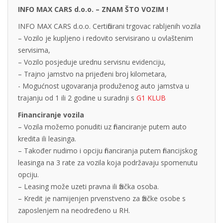
INFO MAX CARS d.o.o. – ZNAM ŠTO VOZIM !
INFO MAX CARS d.o.o. Certificirani trgovac rabljenih vozila
– Vozilo je kupljeno i redovito servisirano u ovlaštenim
servisima,
– Vozilo posjeduje urednu servisnu evidenciju,
– Trajno jamstvo na prijeđeni broj kilometara,
- Mogućnost ugovaranja produženog auto jamstva u
trajanju od 1 ili 2 godine u suradnji s
G1 KLUB
Financiranje vozila
– Vozila možemo ponuditi uz financiranje putem auto
kredita ili leasinga.
– Također nudimo i opciju financiranja putem financijskog
leasinga na 3 rate za vozila koja podržavaju spomenutu
opciju.
– Leasing može uzeti pravna ili fizička osoba.
– Kredit je namijenjen prvenstveno za fizičke osobe s
zaposlenjem na neodređeno u RH.