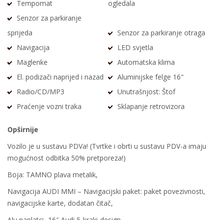
Tempomat
ogledala
Senzor za parkiranje
sprijeda
Senzor za parkiranje otraga
Navigacija
LED svjetla
Maglenke
Automatska klima
El. podizači naprijed i nazad
Aluminijske felge 16"
Radio/CD/MP3
Unutrašnjost: Štof
Praćenje vozni traka
Sklapanje retrovizora
Opširnije
Vozilo je u sustavu PDVa! (Tvrtke i obrti u sustavu PDV-a imaju
mogućnost odbitka 50% pretporeza!)
Boja: TAMNO plava metalik,
Navigacija AUDI MMI – Navigacijski paket: paket povezivnosti,
navigacijske karte, dodatan čitač,
Alu naplatci -16″ Audi 5-kraki-design