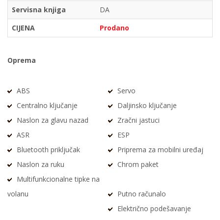
Servisna knjiga
DA
CIJENA
Prodano
Oprema
ABS
Servo
Centralno ključanje
Daljinsko ključanje
Naslon za glavu nazad
Zračni jastuci
ASR
ESP
Bluetooth priključak
Priprema za mobilni uređaj
Naslon za ruku
Chrom paket
Multifunkcionalne tipke na
volanu
Putno računalo
Električno podešavanje