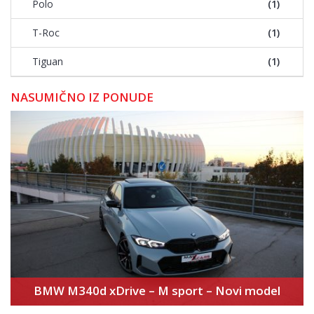
Polo
(1)
T-Roc
(1)
Tiguan
(1)
NASUMIČNO IZ PONUDE
BMW M340d xDrive – M sport – Novi model