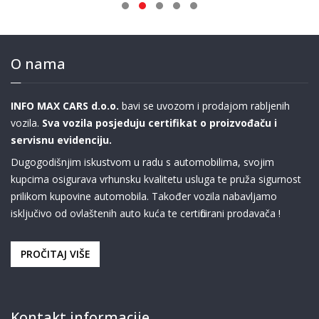
O nama
INFO MAX CARS d.o.o.
bavi se uvozom i prodajom rabljenih
vozila.
Sva vozila posjeduju certifikat o proizvođaču i
servisnu evidenciju.
Dugogodišnjim iskustvom u radu s automobilima, svojim
kupcima osigurava vrhunsku kvalitetu usluga te pruža sigurnost
prilikom kupovine automobila. Također vozila nabavljamo
isključivo od ovlaštenih auto kuća te certificirani prodavača !
PROČITAJ VIŠE
Kontakt informacije