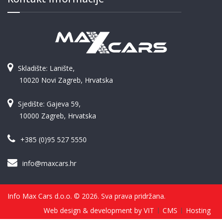
Skladište: Lanište,
10020 Novi Zagreb, Hrvatska
Sjedište: Gajeva 59,
10000 Zagreb, Hrvatska
+385 (0)95 527 5550
info@maxcars.hr
Info Max Cars d.o.o. © 2026. Sva prava pridržana.
Web design & development by VIT
CMS
Hosting