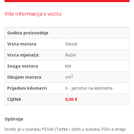
Više informacija o vozilu
Godina proizvodnje
.
Vrsta motora
Diesel
Vrsta mjenača:
Ručni
Snaga motora
kW
3
Obujam motora
cm
Prijeđeni kilometri
0 - jamstvo na kilometre
CIJENA
0,00 €
Opširnije
Vozilo je u sustavu PDVa! (Tvrtke i obrti u sustavu PDV-a imaju