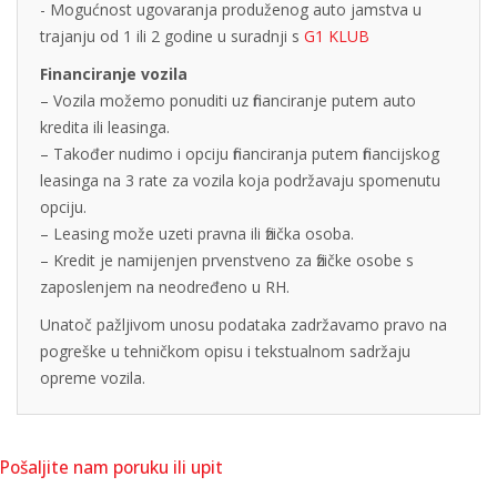
- Mogućnost ugovaranja produženog auto jamstva u
trajanju od 1 ili 2 godine u suradnji s
G1 KLUB
Financiranje vozila
– Vozila možemo ponuditi uz financiranje putem auto
kredita ili leasinga.
– Također nudimo i opciju financiranja putem financijskog
leasinga na 3 rate za vozila koja podržavaju spomenutu
opciju.
– Leasing može uzeti pravna ili fizička osoba.
– Kredit je namijenjen prvenstveno za fizičke osobe s
zaposlenjem na neodređeno u RH.
Unatoč pažljivom unosu podataka zadržavamo pravo na
pogreške u tehničkom opisu i tekstualnom sadržaju
opreme vozila.
Pošaljite nam poruku ili upit