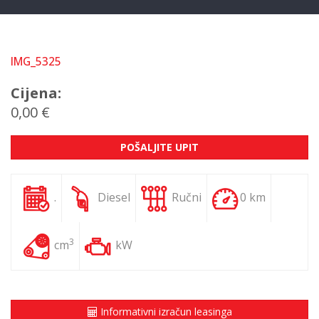
IMG_5325
Cijena:
0,00 €
POŠALJITE UPIT
.
Diesel
Ručni
0 km
3
cm
kW
Informativni izračun leasinga