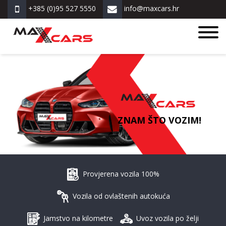
+385 (0)95 527 5550
info@maxcars.hr
ZNAM ŠTO VOZIM!
Provjerena vozila 100%
Vozila od ovlaštenih autokuća
Jamstvo na kilometre
Uvoz vozila po želji