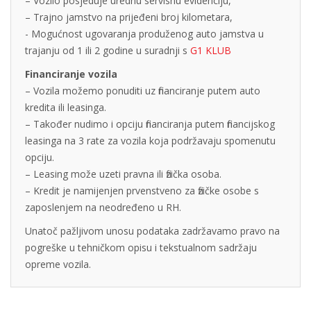
– Vozilo posjeduje urednu servisnu evidenciju,
– Trajno jamstvo na prijeđeni broj kilometara,
- Mogućnost ugovaranja produženog auto jamstva u
trajanju od 1 ili 2 godine u suradnji s
G1 KLUB
Financiranje vozila
– Vozila možemo ponuditi uz financiranje putem auto
kredita ili leasinga.
– Također nudimo i opciju financiranja putem financijskog
leasinga na 3 rate za vozila koja podržavaju spomenutu
opciju.
– Leasing može uzeti pravna ili fizička osoba.
– Kredit je namijenjen prvenstveno za fizičke osobe s
zaposlenjem na neodređeno u RH.
Unatoč pažljivom unosu podataka zadržavamo pravo na
pogreške u tehničkom opisu i tekstualnom sadržaju
opreme vozila.