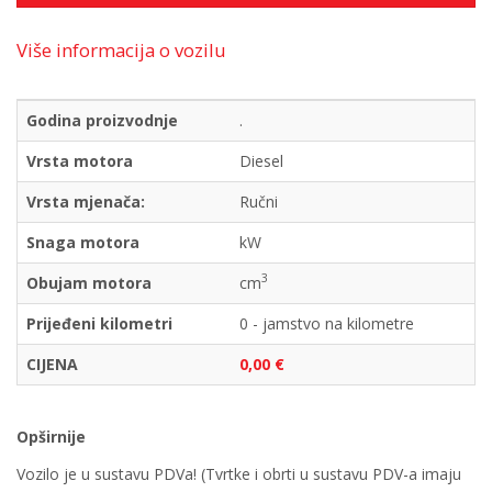
Više informacija o vozilu
Godina proizvodnje
.
Vrsta motora
Diesel
Vrsta mjenača:
Ručni
Snaga motora
kW
3
Obujam motora
cm
Prijeđeni kilometri
0 - jamstvo na kilometre
CIJENA
0,00 €
Opširnije
Vozilo je u sustavu PDVa! (Tvrtke i obrti u sustavu PDV-a imaju