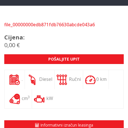
file_00000000edb871fdb76630abcde043a6
Cijena:
0,00 €
POŠALJITE UPIT
.
Diesel
Ručni
0 km
3
cm
kW
Informativni izračun leasinga