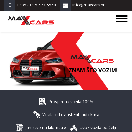
+385 (0)95 527 5550
info@maxcars.hr
ZNAM ŠTO VOZIM!
Provjerena vozila 100%
Vozila od ovlaštenih autokuća
Jamstvo na kilometre
Uvoz vozila po želji