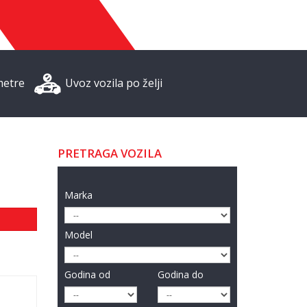
metre
Uvoz vozila po želji
PRETRAGA VOZILA
Marka
Model
Godina od
Godina do