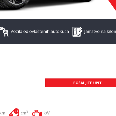
Vozila od ovlaštenih autokuća
Jamstvo na kilo
POŠALJITE UPIT
3
 km
cm
kW