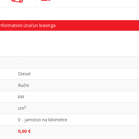
nformativni izračun leasinga
.
Diesel
Ručni
kW
3
cm
0 - jamstvo na kilometre
0,00 €