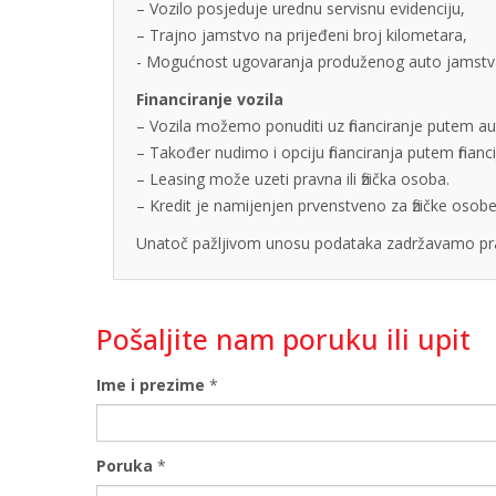
– Vozilo posjeduje urednu servisnu evidenciju,
– Trajno jamstvo na prijeđeni broj kilometara,
- Mogućnost ugovaranja produženog auto jamstva u
Financiranje vozila
– Vozila možemo ponuditi uz financiranje putem auto
– Također nudimo i opciju financiranja putem finan
– Leasing može uzeti pravna ili fizička osoba.
– Kredit je namijenjen prvenstveno za fizičke os
Unatoč pažljivom unosu podataka zadržavamo pra
Pošaljite nam poruku ili upit
Ime i prezime
*
Poruka
*