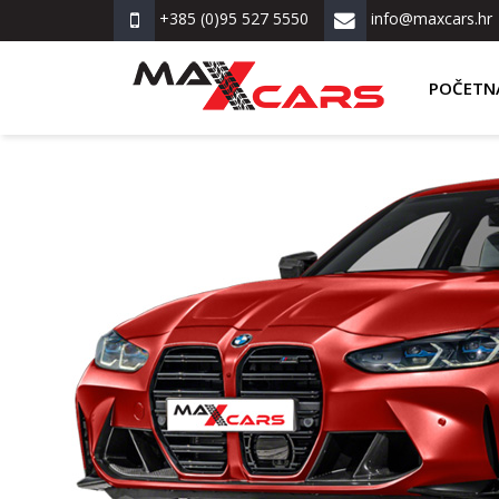
+385 (0)95 527 5550
info@maxcars.hr
POČETN