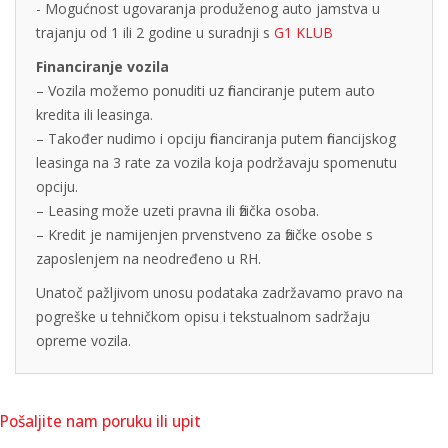
- Mogućnost ugovaranja produženog auto jamstva u
trajanju od 1 ili 2 godine u suradnji s
G1 KLUB
Financiranje vozila
– Vozila možemo ponuditi uz financiranje putem auto
kredita ili leasinga.
– Također nudimo i opciju financiranja putem financijskog
leasinga na 3 rate za vozila koja podržavaju spomenutu
opciju.
– Leasing može uzeti pravna ili fizička osoba.
– Kredit je namijenjen prvenstveno za fizičke osobe s
zaposlenjem na neodređeno u RH.
Unatoč pažljivom unosu podataka zadržavamo pravo na
pogreške u tehničkom opisu i tekstualnom sadržaju
opreme vozila.
Pošaljite nam poruku ili upit