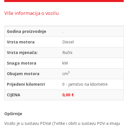
Više informacija o vozilu
Godina proizvodnje
.
Vrsta motora
Diesel
Vrsta mjenača:
Ručni
Snaga motora
kW
3
Obujam motora
cm
Prijeđeni kilometri
0 - jamstvo na kilometre
CIJENA
0,00 €
Opširnije
Vozilo je u sustavu PDVa! (Tvrtke i obrti u sustavu PDV-a imaju