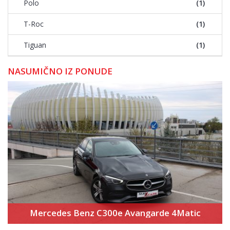
Polo
(1)
T-Roc
(1)
Tiguan
(1)
NASUMIČNO IZ PONUDE
Mercedes Benz C300e Avangarde 4Matic