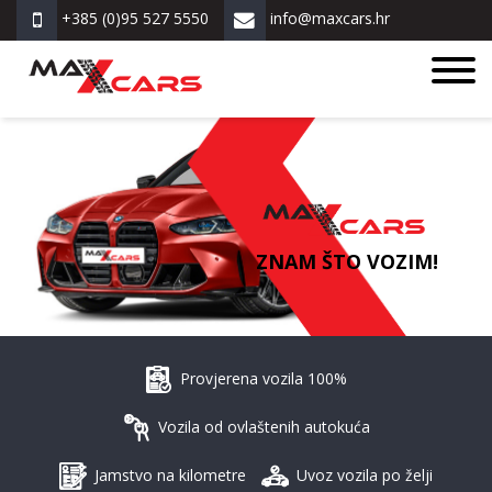
+385 (0)95 527 5550
info@maxcars.hr
ZNAM ŠTO VOZIM!
Provjerena vozila 100%
Vozila od ovlaštenih autokuća
Jamstvo na kilometre
Uvoz vozila po želji