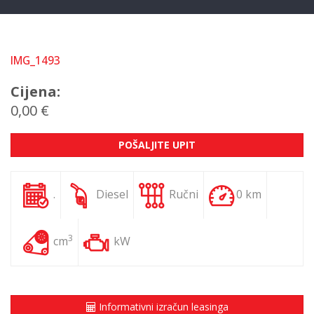
IMG_1493
Cijena:
0,00 €
POŠALJITE UPIT
.
Diesel
Ručni
0 km
3
cm
kW
Informativni izračun leasinga