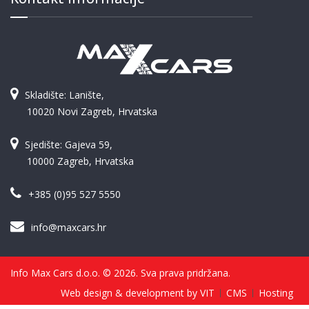
Skladište: Lanište,
10020 Novi Zagreb, Hrvatska
Sjedište: Gajeva 59,
10000 Zagreb, Hrvatska
+385 (0)95 527 5550
info@maxcars.hr
Info Max Cars d.o.o. © 2026. Sva prava pridržana.
Web design & development by VIT
CMS
Hosting