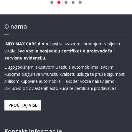
O nama
INFO MAX CARS d.o.o.
bavi se uvozom i prodajom rabljenih
vozila.
Sva vozila posjeduju certifikat o proizvođaču i
servisnu evidenciju.
Dugogodišnjim iskustvom u radu s automobilima, svojim
kupcima osigurava vrhunsku kvalitetu usluga te pruža sigurnost
prilikom kupovine automobila. Također vozila nabavljamo
isključivo od ovlaštenih auto kuća te certificirani prodavača !
PROČITAJ VIŠE
Kontakt informacije