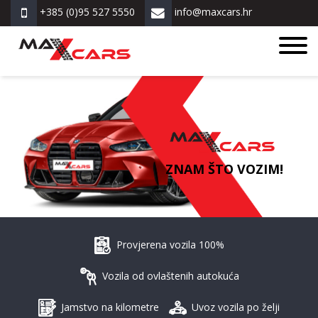
+385 (0)95 527 5550
info@maxcars.hr
ZNAM ŠTO VOZIM!
Provjerena vozila 100%
Vozila od ovlaštenih autokuća
Jamstvo na kilometre
Uvoz vozila po želji