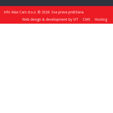
Info Max Cars d.o.o. © 2026. Sva prava pridržana.
Web design & development by VIT
CMS
Hosting