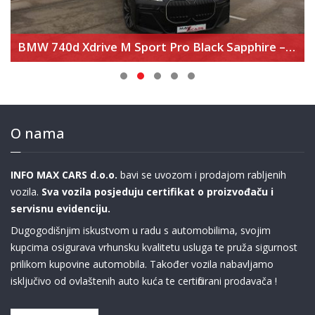
BMW 740d Xdrive M Sport Pro Black Sapphire – Executive Lounge – Theater Screen
O nama
INFO MAX CARS d.o.o.
bavi se uvozom i prodajom rabljenih
vozila.
Sva vozila posjeduju certifikat o proizvođaču i
servisnu evidenciju.
Dugogodišnjim iskustvom u radu s automobilima, svojim
kupcima osigurava vrhunsku kvalitetu usluga te pruža sigurnost
prilikom kupovine automobila. Također vozila nabavljamo
isključivo od ovlaštenih auto kuća te certificirani prodavača !