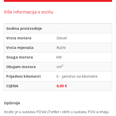
Više informacija o vozilu
Godina proizvodnje
.
Vrsta motora
Diesel
Vrsta mjenača:
Ručni
Snaga motora
kW
3
Obujam motora
cm
Prijeđeni kilometri
0 - jamstvo na kilometre
CIJENA
0,00 €
Opširnije
Vozilo je u sustavu PDVa! (Tvrtke i obrti u sustavu PDV-a imaju