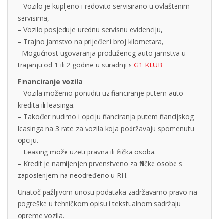
– Vozilo je kupljeno i redovito servisirano u ovlaštenim
servisima,
– Vozilo posjeduje urednu servisnu evidenciju,
– Trajno jamstvo na prijeđeni broj kilometara,
- Mogućnost ugovaranja produženog auto jamstva u
trajanju od 1 ili 2 godine u suradnji s
G1 KLUB
Financiranje vozila
– Vozila možemo ponuditi uz financiranje putem auto
kredita ili leasinga.
– Također nudimo i opciju financiranja putem financijskog
leasinga na 3 rate za vozila koja podržavaju spomenutu
opciju.
– Leasing može uzeti pravna ili fizička osoba.
– Kredit je namijenjen prvenstveno za fizičke osobe s
zaposlenjem na neodređeno u RH.
Unatoč pažljivom unosu podataka zadržavamo pravo na
pogreške u tehničkom opisu i tekstualnom sadržaju
opreme vozila.