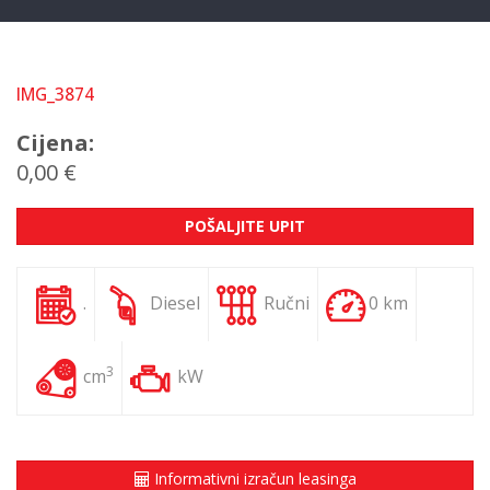
IMG_3874
Cijena:
0,00 €
POŠALJITE UPIT
.
Diesel
Ručni
0 km
3
cm
kW
Informativni izračun leasinga