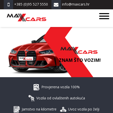
+385 (0)95 527 5550
info@maxcars.hr
ZNAM ŠTO VOZIM!
Provjerena vozila 100%
Vozila od ovlaštenih autokuća
Jamstvo na kilometre
Uvoz vozila po želji