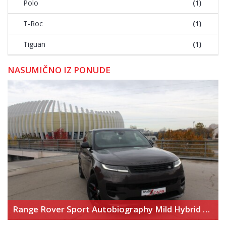
Polo
(1)
T-Roc
(1)
Tiguan
(1)
NASUMIČNO IZ PONUDE
Range Rover Sport Autobiography Mild Hybrid – Novi model