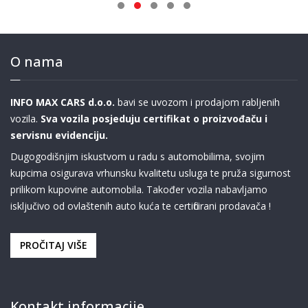
O nama
INFO MAX CARS d.o.o.
bavi se uvozom i prodajom rabljenih
vozila.
Sva vozila posjeduju certifikat o proizvođaču i
servisnu evidenciju.
Dugogodišnjim iskustvom u radu s automobilima, svojim
kupcima osigurava vrhunsku kvalitetu usluga te pruža sigurnost
prilikom kupovine automobila. Također vozila nabavljamo
isključivo od ovlaštenih auto kuća te certificirani prodavača !
PROČITAJ VIŠE
Kontakt informacije