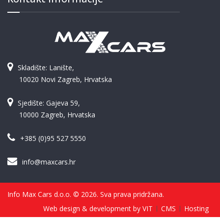
Skladište: Lanište,
10020 Novi Zagreb, Hrvatska
Sjedište: Gajeva 59,
10000 Zagreb, Hrvatska
+385 (0)95 527 5550
info@maxcars.hr
Info Max Cars d.o.o. © 2026. Sva prava pridržana.
Web design & development by VIT
CMS
Hosting