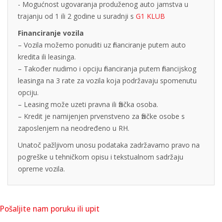
- Mogućnost ugovaranja produženog auto jamstva u
trajanju od 1 ili 2 godine u suradnji s
G1 KLUB
Financiranje vozila
– Vozila možemo ponuditi uz financiranje putem auto
kredita ili leasinga.
– Također nudimo i opciju financiranja putem financijskog
leasinga na 3 rate za vozila koja podržavaju spomenutu
opciju.
– Leasing može uzeti pravna ili fizička osoba.
– Kredit je namijenjen prvenstveno za fizičke osobe s
zaposlenjem na neodređeno u RH.
Unatoč pažljivom unosu podataka zadržavamo pravo na
pogreške u tehničkom opisu i tekstualnom sadržaju
opreme vozila.
Pošaljite nam poruku ili upit