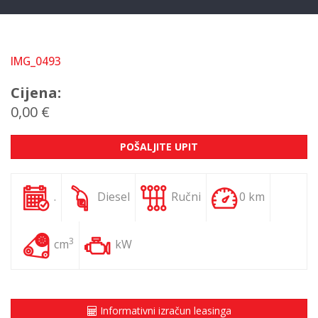
IMG_0493
Cijena:
0,00 €
POŠALJITE UPIT
.
Diesel
Ručni
0 km
3
cm
kW
Informativni izračun leasinga