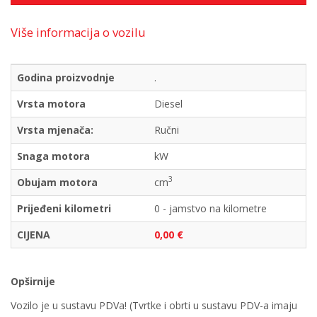
Više informacija o vozilu
Godina proizvodnje
.
Vrsta motora
Diesel
Vrsta mjenača:
Ručni
Snaga motora
kW
3
Obujam motora
cm
Prijeđeni kilometri
0 - jamstvo na kilometre
CIJENA
0,00 €
Opširnije
Vozilo je u sustavu PDVa! (Tvrtke i obrti u sustavu PDV-a imaju