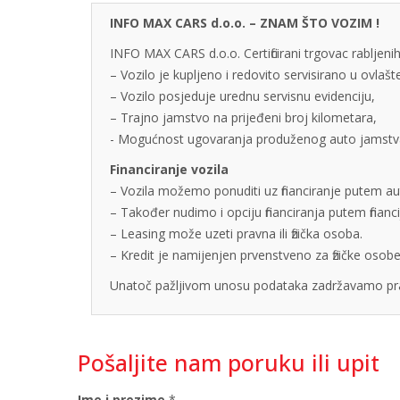
INFO MAX CARS d.o.o. – ZNAM ŠTO VOZIM !
INFO MAX CARS d.o.o. Certificirani trgovac rabljenih
– Vozilo je kupljeno i redovito servisirano u ovlaš
– Vozilo posjeduje urednu servisnu evidenciju,
– Trajno jamstvo na prijeđeni broj kilometara,
- Mogućnost ugovaranja produženog auto jamstva u
Financiranje vozila
– Vozila možemo ponuditi uz financiranje putem auto
– Također nudimo i opciju financiranja putem finan
– Leasing može uzeti pravna ili fizička osoba.
– Kredit je namijenjen prvenstveno za fizičke os
Unatoč pažljivom unosu podataka zadržavamo pra
Pošaljite nam poruku ili upit
Ime i prezime
*