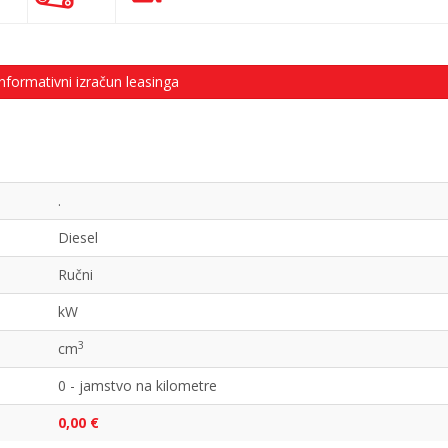
nformativni izračun leasinga
.
Diesel
Ručni
kW
3
cm
0 - jamstvo na kilometre
0,00 €