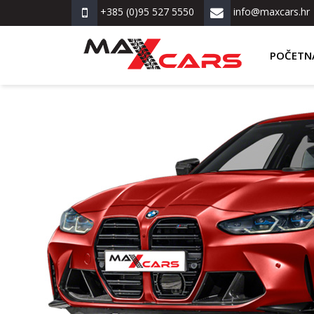
+385 (0)95 527 5550
info@maxcars.hr
POČETN