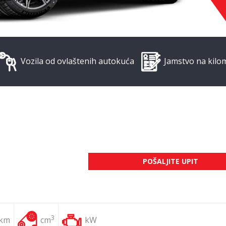
Vozila od ovlaštenih autokuća
Jamstvo na kilo
POŠALJITE UPIT
3
 km
cm
kW