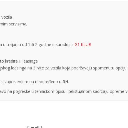
 vozila
tenim servisima,
 trajanju od 1 ili 2 godine u suradnji s
G1 KLUB
 kredita ili leasinga.
cijskog leasinga na 3 rate za vozila koja podržavaju spomenutu opciju.
obe s zaposlenjem na neodređeno u RH.
vo na pogreške u tehničkom opisu i tekstualnom sadržaju opreme vo
E-mail
*