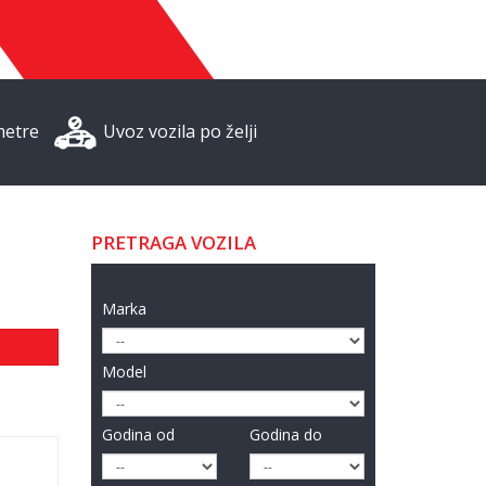
metre
Uvoz vozila po želji
PRETRAGA VOZILA
Marka
Model
Godina od
Godina do