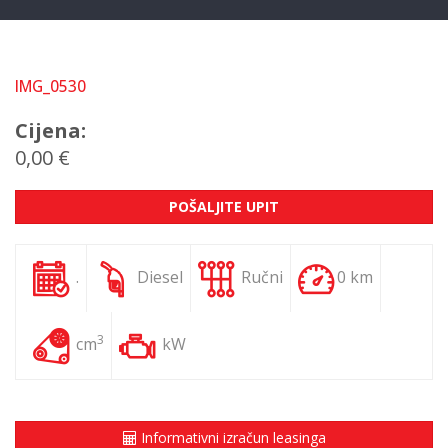
IMG_0530
Cijena:
0,00 €
POŠALJITE UPIT
.
Diesel
Ručni
0 km
3
cm
kW
Informativni izračun leasinga