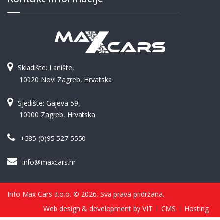
Skladište: Lanište,
10020 Novi Zagreb, Hrvatska
Sjedište: Gajeva 59,
10000 Zagreb, Hrvatska
+385 (0)95 527 5550
info@maxcars.hr
Info Max Cars d.o.o. © 2026. Sva prava pridržana.
Web design & development by VIT
CMS
Hosting