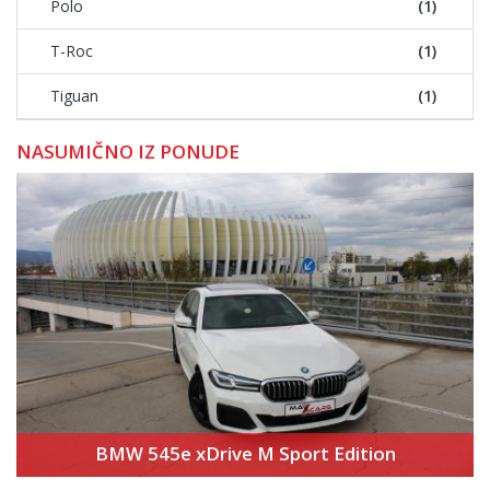
Polo
(1)
T-Roc
(1)
Tiguan
(1)
NASUMIČNO IZ PONUDE
BMW 545e xDrive M Sport Edition