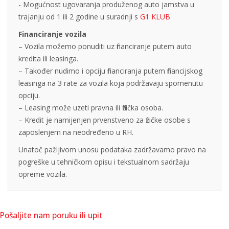
- Mogućnost ugovaranja produženog auto jamstva u
trajanju od 1 ili 2 godine u suradnji s
G1 KLUB
Financiranje vozila
– Vozila možemo ponuditi uz financiranje putem auto
kredita ili leasinga.
– Također nudimo i opciju financiranja putem financijskog
leasinga na 3 rate za vozila koja podržavaju spomenutu
opciju.
– Leasing može uzeti pravna ili fizička osoba.
– Kredit je namijenjen prvenstveno za fizičke osobe s
zaposlenjem na neodređeno u RH.
Unatoč pažljivom unosu podataka zadržavamo pravo na
pogreške u tehničkom opisu i tekstualnom sadržaju
opreme vozila.
Pošaljite nam poruku ili upit