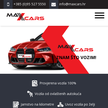
+385 (0)95 527 5550
info@maxcars.hr
ZNAM ŠTO VOZIM!
Provjerena vozila 100%
Vozila od ovlaštenih autokuća
Jamstvo na kilometre
Uvoz vozila po želji