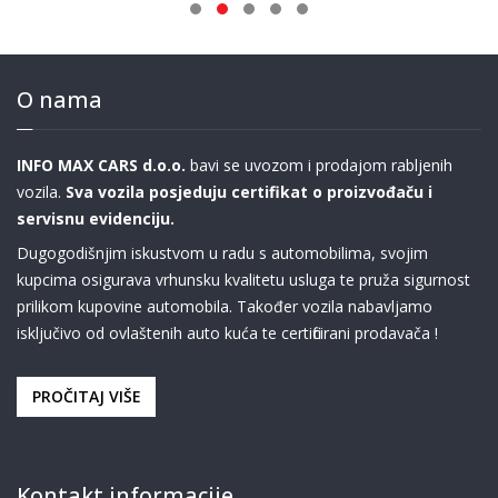
O nama
INFO MAX CARS d.o.o.
bavi se uvozom i prodajom rabljenih
vozila.
Sva vozila posjeduju certifikat o proizvođaču i
servisnu evidenciju.
Dugogodišnjim iskustvom u radu s automobilima, svojim
kupcima osigurava vrhunsku kvalitetu usluga te pruža sigurnost
prilikom kupovine automobila. Također vozila nabavljamo
isključivo od ovlaštenih auto kuća te certificirani prodavača !
PROČITAJ VIŠE
Kontakt informacije