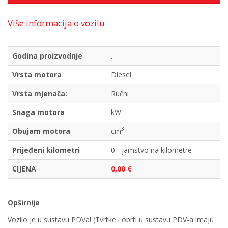
Više informacija o vozilu
Godina proizvodnje
.
Vrsta motora
Diesel
Vrsta mjenača:
Ručni
Snaga motora
kW
3
Obujam motora
cm
Prijeđeni kilometri
0 - jamstvo na kilometre
CIJENA
0,00 €
Opširnije
Vozilo je u sustavu PDVa! (Tvrtke i obrti u sustavu PDV-a imaju