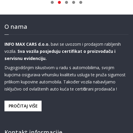
O nama
INFO MAX CARS d.o.o.
bavi se uvozom i prodajom rabljenih
vozila.
Sva vozila posjeduju certifikat o proizvođaču i
servisnu evidenciju.
Dugogodišnjim iskustvom u radu s automobilima, svojim
kupcima osigurava vrhunsku kvalitetu usluga te pruža sigurnost
prilikom kupovine automobila. Također vozila nabavljamo
isključivo od ovlaštenih auto kuća te certificirani prodavača !
PROČITAJ VIŠE
Kontakt informacije