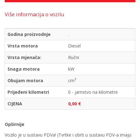
Više informacija o vozilu
Godina proizvodnje
.
Vrsta motora
Diesel
Vrsta mjenača:
Ručni
Snaga motora
kW
3
Obujam motora
cm
Prijeđeni kilometri
0 - jamstvo na kilometre
CIJENA
0,00 €
Opširnije
Vozilo je u sustavu PDVa! (Tvrtke i obrti u sustavu PDV-a imaju