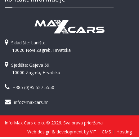
Skladište: Lanište,
10020 Novi Zagreb, Hrvatska
Sjedište: Gajeva 59,
10000 Zagreb, Hrvatska
+385 (0)95 527 5550
info@maxcars.hr
Info Max Cars d.o.o. © 2026. Sva prava pridržana.
Web design & development by VIT
CMS
Hosting