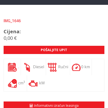
IMG_1646
Cijena:
0,00 €
POŠALJITE UPIT
.
Diesel
Ručni
0 km
3
cm
kW
Informativni izračun leasinga