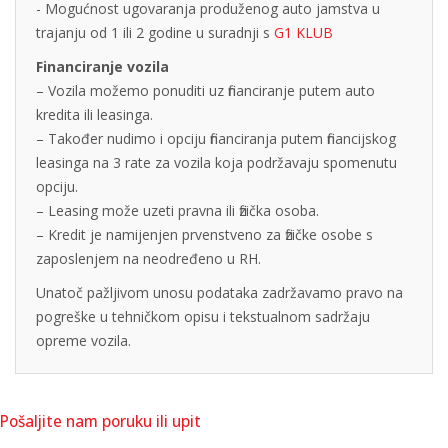
- Mogućnost ugovaranja produženog auto jamstva u
trajanju od 1 ili 2 godine u suradnji s
G1 KLUB
Financiranje vozila
– Vozila možemo ponuditi uz financiranje putem auto
kredita ili leasinga.
– Također nudimo i opciju financiranja putem financijskog
leasinga na 3 rate za vozila koja podržavaju spomenutu
opciju.
– Leasing može uzeti pravna ili fizička osoba.
– Kredit je namijenjen prvenstveno za fizičke osobe s
zaposlenjem na neodređeno u RH.
Unatoč pažljivom unosu podataka zadržavamo pravo na
pogreške u tehničkom opisu i tekstualnom sadržaju
opreme vozila.
Pošaljite nam poruku ili upit