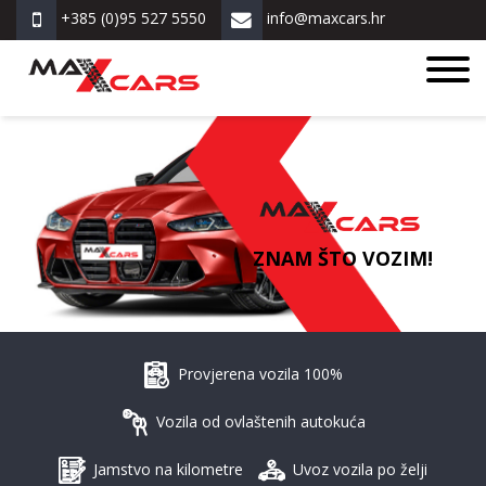
+385 (0)95 527 5550
info@maxcars.hr
ZNAM ŠTO VOZIM!
Provjerena vozila 100%
Vozila od ovlaštenih autokuća
Jamstvo na kilometre
Uvoz vozila po želji