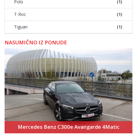
Polo
(1)
T-Roc
(1)
Tiguan
(1)
NASUMIČNO IZ PONUDE
Mercedes Benz C300e Avangarde 4Matic