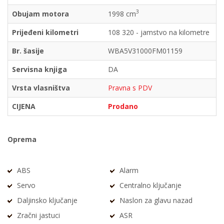
3
Obujam motora
1998 cm
Prijeđeni kilometri
108 320 - jamstvo na kilometre
Br. šasije
WBA5V31000FM01159
Servisna knjiga
DA
Vrsta vlasništva
Pravna s PDV
CIJENA
Prodano
Oprema
ABS
Alarm
Servo
Centralno ključanje
Daljinsko ključanje
Naslon za glavu nazad
Zračni jastuci
ASR