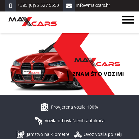
+385 (0)95 527 5550
info@maxcars.hr
ZNAM ŠTO VOZIM!
Provjerena vozila 100%
Vozila od ovlaštenih autokuća
Jamstvo na kilometre
Uvoz vozila po želji