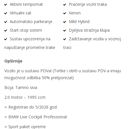
Aktivni tempomat
Praćenje vozni traka
Virtualni sat
Xenon
Automatsko parkiranje
Mild Hybrid
Start-stop sistem
Djeljiva stražnja klupa
Sustav upozorenja na
Zadržavanje vozila u voznoj
napuštanje prometne trake
traci
Opširnije
Vozilo je u sustavu PDVa! (Tvrtke i obrti u sustavu PDV-a imaju
mogućnost odbitka 50% pretporeza!)
Boja: Tamno siva
2.0 motor – 1995 ccm
⭐️ Registriran do 5/2026 god.
⭐️ BMW Live Cockpit Professional
⭐️ Sport paket opreme