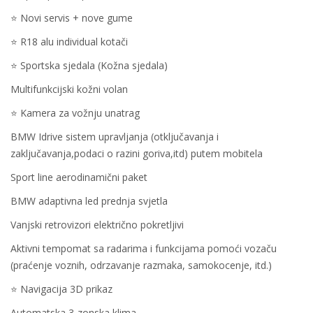
⭐️ Novi servis + nove gume
⭐️ R18 alu individual kotači
⭐️ Sportska sjedala (Kožna sjedala)
Multifunkcijski kožni volan
⭐️ Kamera za vožnju unatrag
BMW Idrive sistem upravljanja (otključavanja i
zaključavanja,podaci o razini goriva,itd) putem mobitela
Sport line aerodinamični paket
BMW adaptivna led prednja svjetla
Vanjski retrovizori električno pokretljivi
Aktivni tempomat sa radarima i funkcijama pomoći vozaču
(praćenje voznih, odrzavanje razmaka, samokocenje, itd.)
⭐️ Navigacija 3D prikaz
Automatska 3-zonska klima