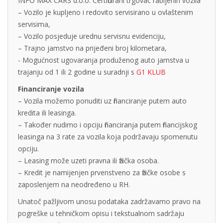
INFO MAX CARS d.o.o. Certificirani trgovac rabljenih vozila
– Vozilo je kupljeno i redovito servisirano u ovlaštenim
servisima,
– Vozilo posjeduje urednu servisnu evidenciju,
– Trajno jamstvo na prijeđeni broj kilometara,
- Mogućnost ugovaranja produženog auto jamstva u
trajanju od 1 ili 2 godine u suradnji s
G1 KLUB
Financiranje vozila
– Vozila možemo ponuditi uz financiranje putem auto
kredita ili leasinga.
– Također nudimo i opciju financiranja putem financijskog
leasinga na 3 rate za vozila koja podržavaju spomenutu
opciju.
– Leasing može uzeti pravna ili fizička osoba.
– Kredit je namijenjen prvenstveno za fizičke osobe s
zaposlenjem na neodređeno u RH.
Unatoč pažljivom unosu podataka zadržavamo pravo na
pogreške u tehničkom opisu i tekstualnom sadržaju