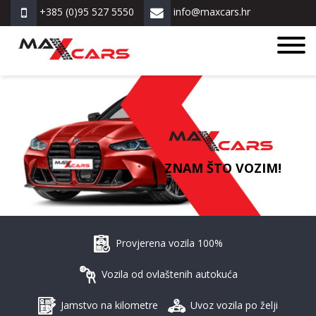
+385 (0)95 527 5550
info@maxcars.hr
ZNAM ŠTO VOZIM!
Provjerena vozila 100%
Vozila od ovlaštenih autokuća
Jamstvo na kilometre
Uvoz vozila po želji