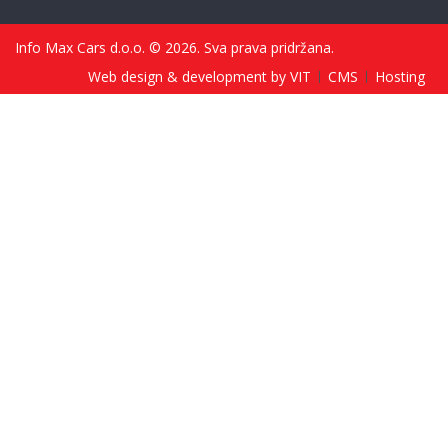
Info Max Cars d.o.o. © 2026. Sva prava pridržana.
Web design & development by VIT
CMS
Hosting