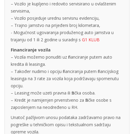
– Vozilo je kupljeno i redovito servisirano u ovlaštenim
servisima,
– Vozilo posjeduje urednu servisnu evidenciju,
– Trajno jamstvo na prijeđeni broj kilometara,
- Mogućnost ugovaranja produženog auto jamstva u
trajanju od 1 ili 2 godine u suradnji s
G1 KLUB
Financiranje vozila
– Vozila možemo ponuditi uz financiranje putem auto
kredita ili leasinga.
– Također nudimo i opciju financiranja putem financijskog
leasinga na 3 rate za vozila koja podržavaju spomenutu
opciju.
– Leasing može uzeti pravna ili fizička osoba.
– Kredit je namijenjen prvenstveno za fizičke osobe s
zaposlenjem na neodređeno u RH.
Unatoč pažljivom unosu podataka zadržavamo pravo na
pogreške u tehničkom opisu i tekstualnom sadržaju
opreme vozila.