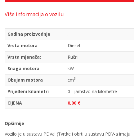
Više informacija o vozilu
Godina proizvodnje
.
Vrsta motora
Diesel
Vrsta mjenača:
Ručni
Snaga motora
kW
3
Obujam motora
cm
Prijeđeni kilometri
0 - jamstvo na kilometre
CIJENA
0,00 €
Opširnije
Vozilo je u sustavu PDVa! (Tvrtke i obrti u sustavu PDV-a imaju