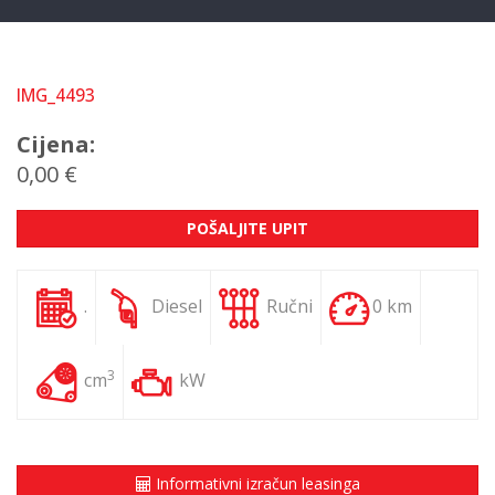
IMG_4493
Cijena:
0,00 €
POŠALJITE UPIT
.
Diesel
Ručni
0 km
3
cm
kW
Informativni izračun leasinga