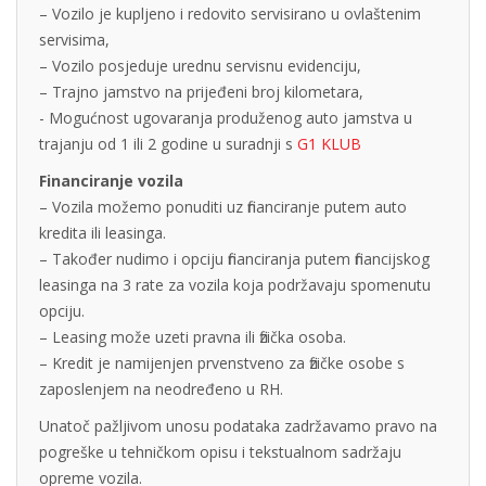
– Vozilo je kupljeno i redovito servisirano u ovlaštenim
servisima,
– Vozilo posjeduje urednu servisnu evidenciju,
– Trajno jamstvo na prijeđeni broj kilometara,
- Mogućnost ugovaranja produženog auto jamstva u
trajanju od 1 ili 2 godine u suradnji s
G1 KLUB
Financiranje vozila
– Vozila možemo ponuditi uz financiranje putem auto
kredita ili leasinga.
– Također nudimo i opciju financiranja putem financijskog
leasinga na 3 rate za vozila koja podržavaju spomenutu
opciju.
– Leasing može uzeti pravna ili fizička osoba.
– Kredit je namijenjen prvenstveno za fizičke osobe s
zaposlenjem na neodređeno u RH.
Unatoč pažljivom unosu podataka zadržavamo pravo na
pogreške u tehničkom opisu i tekstualnom sadržaju
opreme vozila.