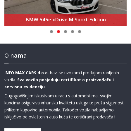
BMW 545e xDrive M Sport Edition
O nama
INFO MAX CARS d.o.o.
bavi se uvozom i prodajom rabljenih
vozila.
Sva vozila posjeduju certifikat o proizvođaču i
servisnu evidenciju.
Dugogodišnjim iskustvom u radu s automobilima, svojim
kupcima osigurava vrhunsku kvalitetu usluga te pruža sigurnost
prilikom kupovine automobila. Također vozila nabavljamo
isključivo od ovlaštenih auto kuća te certificirani prodavača !