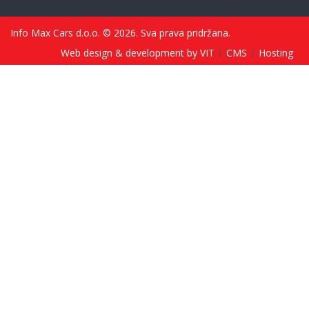
Info Max Cars d.o.o. © 2026. Sva prava pridržana.
Web design & development by VIT
CMS
Hosting