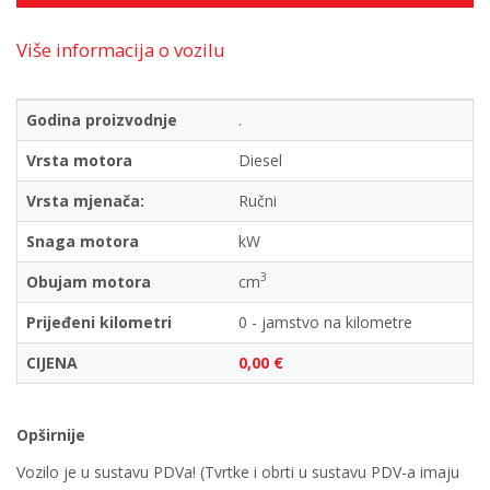
Više informacija o vozilu
Godina proizvodnje
.
Vrsta motora
Diesel
Vrsta mjenača:
Ručni
Snaga motora
kW
3
Obujam motora
cm
Prijeđeni kilometri
0 - jamstvo na kilometre
CIJENA
0,00 €
Opširnije
Vozilo je u sustavu PDVa! (Tvrtke i obrti u sustavu PDV-a imaju