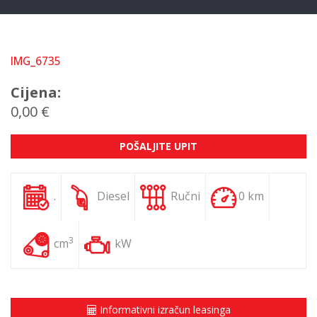
IMG_6735
Cijena:
0,00 €
POŠALJITE UPIT
.
Diesel
Ručni
0 km
3
cm
kW
Informativni izračun leasinga