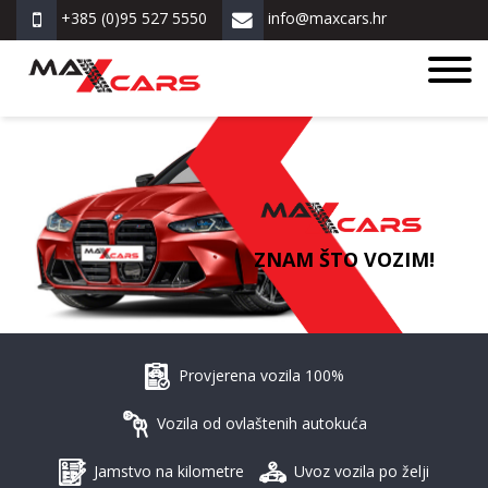
+385 (0)95 527 5550
info@maxcars.hr
ZNAM ŠTO VOZIM!
Provjerena vozila 100%
Vozila od ovlaštenih autokuća
Jamstvo na kilometre
Uvoz vozila po želji