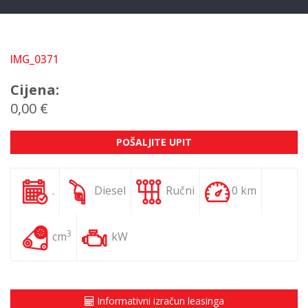
IMG_0371
Cijena:
0,00 €
POŠALJITE UPIT
.
Diesel
Ručni
0 km
3
cm
kW
Informativni izračun leasinga