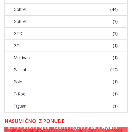
Golf VII
(44)
Golf VIII
(7)
GTD
(7)
GTI
(1)
Multivan
(1)
Passat
(12)
Polo
(1)
T-Roc
(1)
Tiguan
(1)
NASUMIČNO IZ PONUDE
Range Rover Sport Autobiography Mild Hybrid – Novi model