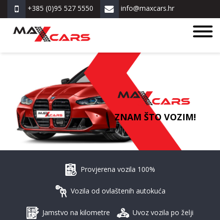
+385 (0)95 527 5550
info@maxcars.hr
ZNAM ŠTO VOZIM!
Provjerena vozila 100%
Vozila od ovlaštenih autokuća
Jamstvo na kilometre
Uvoz vozila po želji