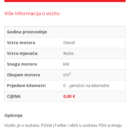
Više informacija o vozilu
Godina proizvodnje
.
Vrsta motora
Diesel
Vrsta mjenača:
Ručni
Snaga motora
kW
3
Obujam motora
cm
Prijeđeni kilometri
0 - jamstvo na kilometre
CIJENA
0,00 €
Opširnije
Vozilo je u sustavu PDVa! (Tvrtke i obrti u sustavu PDV-a imaju