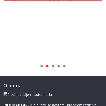
O nama
INFO MAX CARS d.o.o.
bavi se uvozom i prodajom rabljenih