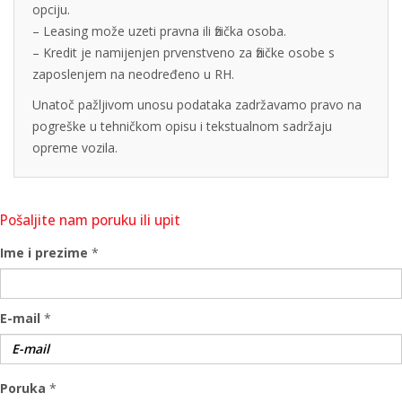
opciju.
– Leasing može uzeti pravna ili fizička osoba.
– Kredit je namijenjen prvenstveno za fizičke osobe s
zaposlenjem na neodređeno u RH.
Unatoč pažljivom unosu podataka zadržavamo pravo na
pogreške u tehničkom opisu i tekstualnom sadržaju
opreme vozila.
Pošaljite nam poruku ili upit
Ime i prezime
*
E-mail
*
Poruka
*