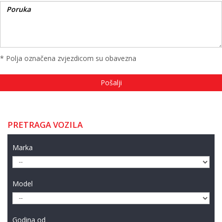
* Polja označena zvjezdicom su obavezna
PRETRAGA VOZILA
Marka
Model
Godina od