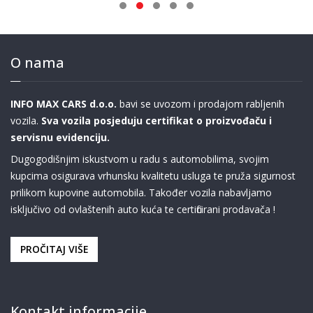
O nama
INFO MAX CARS d.o.o.
bavi se uvozom i prodajom rabljenih
vozila.
Sva vozila posjeduju certifikat o proizvođaču i
servisnu evidenciju.
Dugogodišnjim iskustvom u radu s automobilima, svojim
kupcima osigurava vrhunsku kvalitetu usluga te pruža sigurnost
prilikom kupovine automobila. Također vozila nabavljamo
isključivo od ovlaštenih auto kuća te certificirani prodavača !
PROČITAJ VIŠE
Kontakt informacije