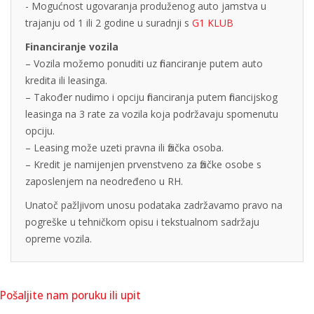
- Mogućnost ugovaranja produženog auto jamstva u
trajanju od 1 ili 2 godine u suradnji s
G1 KLUB
Financiranje vozila
– Vozila možemo ponuditi uz financiranje putem auto
kredita ili leasinga.
– Također nudimo i opciju financiranja putem financijskog
leasinga na 3 rate za vozila koja podržavaju spomenutu
opciju.
– Leasing može uzeti pravna ili fizička osoba.
– Kredit je namijenjen prvenstveno za fizičke osobe s
zaposlenjem na neodređeno u RH.
Unatoč pažljivom unosu podataka zadržavamo pravo na
pogreške u tehničkom opisu i tekstualnom sadržaju
opreme vozila.
Pošaljite nam poruku ili upit