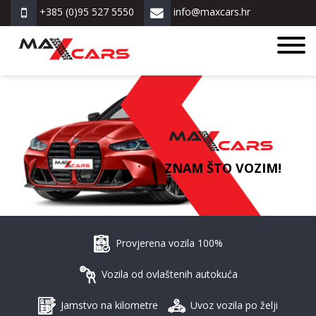
+385 (0)95 527 5550
info@maxcars.hr
ZNAM ŠTO VOZIM!
Provjerena vozila 100%
Vozila od ovlaštenih autokuća
Jamstvo na kilometre
Uvoz vozila po želji