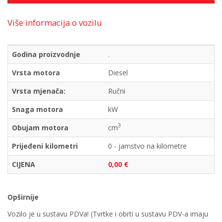
Više informacija o vozilu
Godina proizvodnje
.
Vrsta motora
Diesel
Vrsta mjenača:
Ručni
Snaga motora
kW
3
Obujam motora
cm
Prijeđeni kilometri
0 - jamstvo na kilometre
CIJENA
0,00 €
Opširnije
Vozilo je u sustavu PDVa! (Tvrtke i obrti u sustavu PDV-a imaju