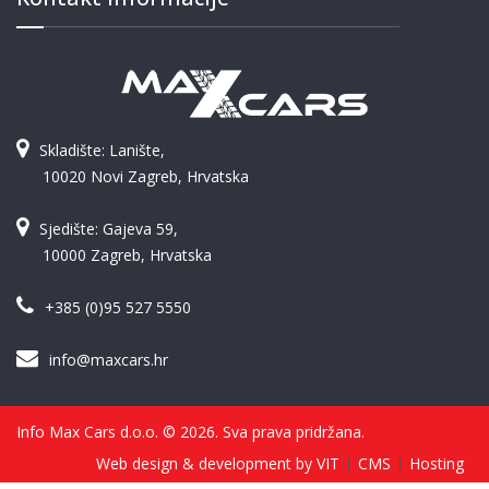
Skladište: Lanište,
10020 Novi Zagreb, Hrvatska
Sjedište: Gajeva 59,
10000 Zagreb, Hrvatska
+385 (0)95 527 5550
info@maxcars.hr
Info Max Cars d.o.o. © 2026. Sva prava pridržana.
Web design & development by VIT
CMS
Hosting