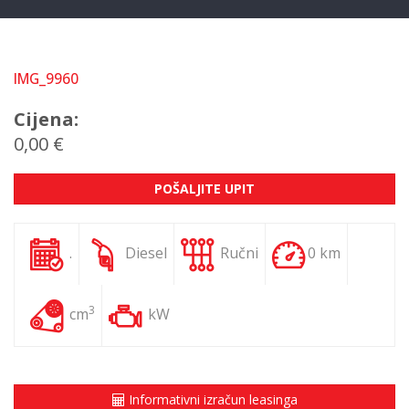
IMG_9960
Cijena:
0,00 €
POŠALJITE UPIT
.
Diesel
Ručni
0 km
3
cm
kW
Informativni izračun leasinga