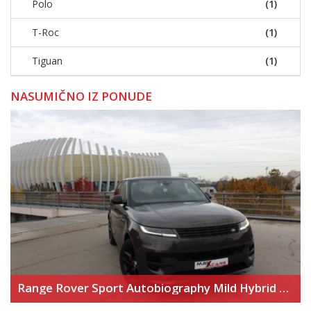
Polo
(1)
T-Roc
(1)
Tiguan
(1)
NASUMIČNO IZ PONUDE
Range Rover Sport Autobiography Mild Hybrid – Novi model