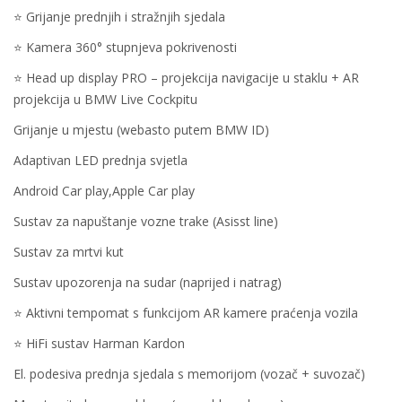
⭐️ Grijanje prednjih i stražnjih sjedala
⭐️ Kamera 360° stupnjeva pokrivenosti
⭐️ Head up display PRO – projekcija navigacije u staklu + AR
projekcija u BMW Live Cockpitu
Grijanje u mjestu (webasto putem BMW ID)
Adaptivan LED prednja svjetla
Android Car play,Apple Car play
Sustav za napuštanje vozne trake (Asisst line)
Sustav za mrtvi kut
Sustav upozorenja na sudar (naprijed i natrag)
⭐️ Aktivni tempomat s funkcijom AR kamere praćenja vozila
⭐️ HiFi sustav Harman Kardon
El. podesiva prednja sjedala s memorijom (vozač + suvozač)