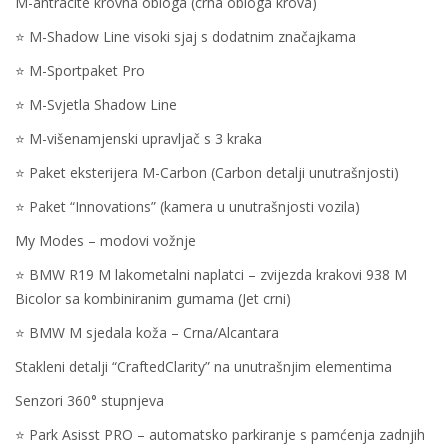
M-antracite krovna obloga (crna obloga krova)
⭐️ M-Shadow Line visoki sjaj s dodatnim značajkama
⭐️ M-Sportpaket Pro
⭐️ M-Svjetla Shadow Line
⭐️ M-višenamjenski upravljač s 3 kraka
⭐️ Paket eksterijera M-Carbon (Carbon detalji unutrašnjosti)
⭐️ Paket “Innovations” (kamera u unutrašnjosti vozila)
My Modes – modovi vožnje
⭐️ BMW R19 M lakometalni naplatci – zvijezda krakovi 938 M
Bicolor sa kombiniranim gumama (Jet crni)
⭐️ BMW M sjedala koža – Crna/Alcantara
Stakleni detalji “CraftedClarity” na unutrašnjim elementima
Senzori 360° stupnjeva
⭐️ Park Asisst PRO – automatsko parkiranje s pamćenja zadnjih