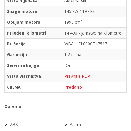
Vrsta mjenača:
Automatski
Snaga motora
145 kW / 197 ks
3
Obujam motora
1995 cm
Prijeđeni kilometri
14 490 - jamstvo na kilometre
Br. šasije
WBA11FL000CT47517
Garancija
1 Godina
Servisna knjiga
Da
Vrsta vlasništva
Pravna s PDV
CIJENA
Prodano
Oprema
ABS
Alarm