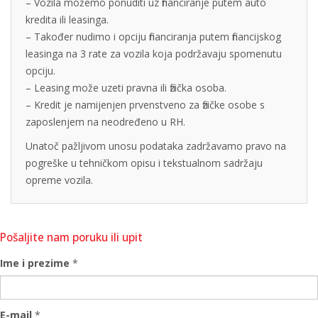
– Vozila možemo ponuditi uz financiranje putem auto
kredita ili leasinga.
– Također nudimo i opciju financiranja putem financijskog
leasinga na 3 rate za vozila koja podržavaju spomenutu
opciju.
– Leasing može uzeti pravna ili fizička osoba.
– Kredit je namijenjen prvenstveno za fizičke osobe s
zaposlenjem na neodređeno u RH.
Unatoč pažljivom unosu podataka zadržavamo pravo na
pogreške u tehničkom opisu i tekstualnom sadržaju
opreme vozila.
Pošaljite nam poruku ili upit
Ime i prezime
*
E-mail
*