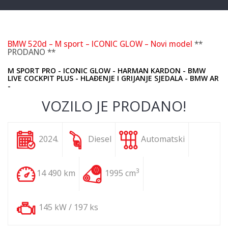
BMW 520d – M sport – ICONIC GLOW – Novi model
**
PRODANO **
M SPORT PRO - ICONIC GLOW - HARMAN KARDON - BMW
LIVE COCKPIT PLUS - HLAĐENJE I GRIJANJE SJEDALA - BMW AR
-
VOZILO JE PRODANO!
2024.
Diesel
Automatski
3
14 490 km
1995 cm
145 kW / 197 ks