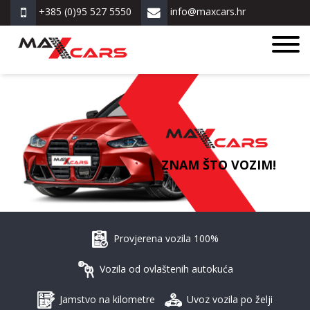
+385 (0)95 527 5550
info@maxcars.hr
ZNAM ŠTO VOZIM!
Provjerena vozila 100%
Vozila od ovlaštenih autokuća
Jamstvo na kilometre
Uvoz vozila po želji