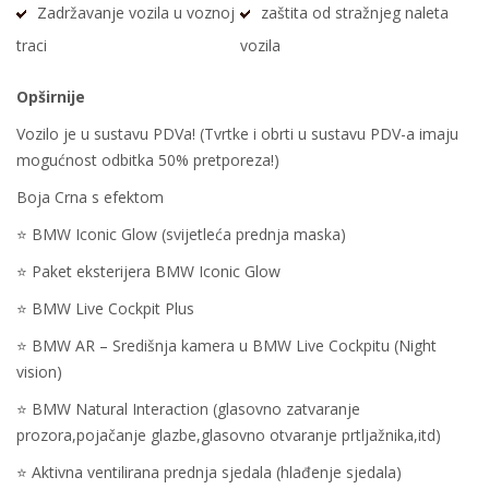
Zadržavanje vozila u voznoj
zaštita od stražnjeg naleta
traci
vozila
Opširnije
Vozilo je u sustavu PDVa! (Tvrtke i obrti u sustavu PDV-a imaju
mogućnost odbitka 50% pretporeza!)
Boja Crna s efektom
⭐️ BMW Iconic Glow (svijetleća prednja maska)
⭐️ Paket eksterijera BMW Iconic Glow
⭐️ BMW Live Cockpit Plus
⭐️ BMW AR – Središnja kamera u BMW Live Cockpitu (Night
vision)
⭐️ BMW Natural Interaction (glasovno zatvaranje
prozora,pojačanje glazbe,glasovno otvaranje prtljažnika,itd)
⭐️ Aktivna ventilirana prednja sjedala (hlađenje sjedala)