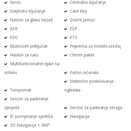
Servo
Centralno ključanje
Daljinsko ključanje
Card Key
Naslon za glavu nazad
Zračni jastuci
ASR
ESP
EDC
ETS
Bluetooth priključak
Priprema za mobilni uređaj
Naslon za ruku
Chrom paket
Multifunkcionalne tipke na
volanu
Putno računalo
Električno podešavanje
Tempomat
ogledala
Senzor za parkiranje
sprijeda
Senzor za parkiranje otraga
El. pomjeranje sjedišta
Navigacija
3D Navigacija + 360°