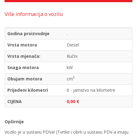
Više informacija o vozilu
Godina proizvodnje
.
Vrsta motora
Diesel
Vrsta mjenača:
Ručni
Snaga motora
kW
3
Obujam motora
cm
Prijeđeni kilometri
0 - jamstvo na kilometre
CIJENA
0,00 €
Opširnije
Vozilo je u sustavu PDVa! (Tvrtke i obrti u sustavu PDV-a imaju