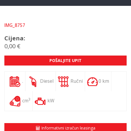
IMG_8757
Cijena:
0,00 €
POŠALJITE UPIT
.
Diesel
Ručni
0 km
3
cm
kW
Informativni izračun leasinga