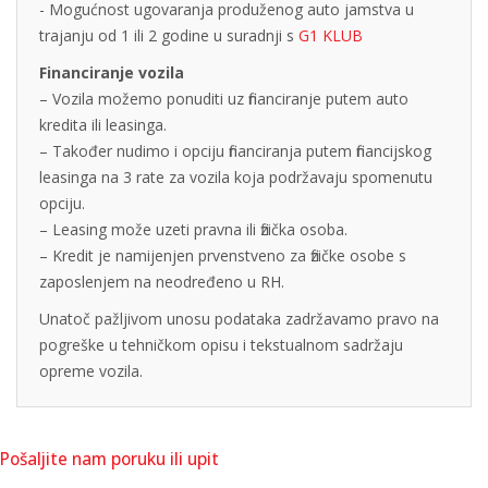
- Mogućnost ugovaranja produženog auto jamstva u
trajanju od 1 ili 2 godine u suradnji s
G1 KLUB
Financiranje vozila
– Vozila možemo ponuditi uz financiranje putem auto
kredita ili leasinga.
– Također nudimo i opciju financiranja putem financijskog
leasinga na 3 rate za vozila koja podržavaju spomenutu
opciju.
– Leasing može uzeti pravna ili fizička osoba.
– Kredit je namijenjen prvenstveno za fizičke osobe s
zaposlenjem na neodređeno u RH.
Unatoč pažljivom unosu podataka zadržavamo pravo na
pogreške u tehničkom opisu i tekstualnom sadržaju
opreme vozila.
Pošaljite nam poruku ili upit