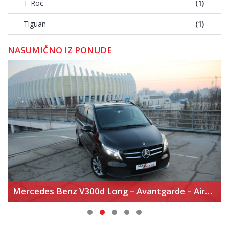
T-Roc
(1)
Tiguan
(1)
NASUMIČNO IZ PONUDE
Mercedes Benz V300d Long – Avantgarde – Airmatic