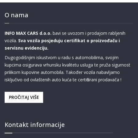
O nama
INFO MAX CARS d.o.o.
bavi se uvozom i prodajom rabljenih
vozila.
Sva vozila posjeduju certifikat o proizvođaču i
servisnu evidenciju.
Dugogodišnjim iskustvom u radu s automobilima, svojim
kupcima osigurava vrhunsku kvalitetu usluga te pruža sigurnost
prilikom kupovine automobila. Također vozila nabavljamo
isključivo od ovlaštenih auto kuća te certificirani prodavača !
PROČITAJ VIŠE
Kontakt informacije