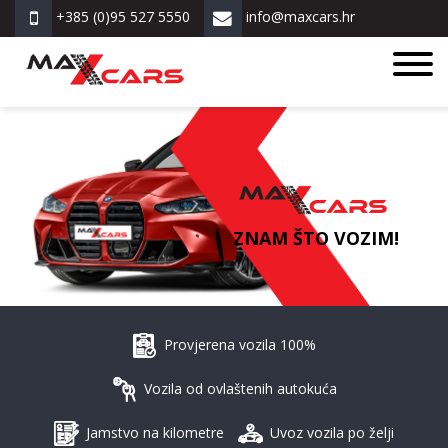
+385 (0)95 527 5550
info@maxcars.hr
ZNAM ŠTO VOZIM!
Provjerena vozila 100%
Vozila od ovlaštenih autokuća
Jamstvo na kilometre
Uvoz vozila po želji