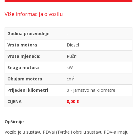
Više informacija o vozilu
Godina proizvodnje
.
Vrsta motora
Diesel
Vrsta mjenača:
Ručni
Snaga motora
kW
3
Obujam motora
cm
Prijeđeni kilometri
0 - jamstvo na kilometre
CIJENA
0,00 €
Opširnije
Vozilo je u sustavu PDVa! (Tvrtke i obrti u sustavu PDV-a imaju