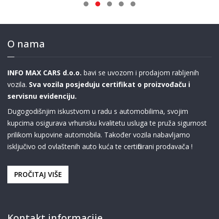
O nama
INFO MAX CARS d.o.o.
bavi se uvozom i prodajom rabljenih
vozila.
Sva vozila posjeduju certifikat o proizvođaču i
servisnu evidenciju.
Dugogodišnjim iskustvom u radu s automobilima, svojim
kupcima osigurava vrhunsku kvalitetu usluga te pruža sigurnost
prilikom kupovine automobila. Također vozila nabavljamo
isključivo od ovlaštenih auto kuća te certificirani prodavača !
PROČITAJ VIŠE
Kontakt informacije