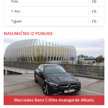
Polo
(1)
T-Roc
(1)
Tiguan
(1)
NASUMIČNO IZ PONUDE
Mercedes Benz C300e Avangarde 4Matic