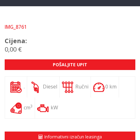
IMG_8761
Cijena:
0,00 €
POŠALJITE UPIT
.
Diesel
Ručni
0 km
3
cm
kW
Informativni izračun leasinga