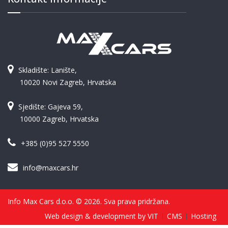
Skladište: Lanište,
10020 Novi Zagreb, Hrvatska
Sjedište: Gajeva 59,
10000 Zagreb, Hrvatska
+385 (0)95 527 5550
info@maxcars.hr
Info Max Cars d.o.o. © 2026. Sva prava pridržana.
Web design & development by VIT
CMS
Hosting