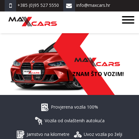
+385 (0)95 527 5550
info@maxcars.hr
ZNAM ŠTO VOZIM!
Provjerena vozila 100%
Vozila od ovlaštenih autokuća
Jamstvo na kilometre
Uvoz vozila po želji