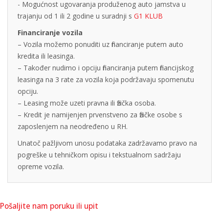
- Mogućnost ugovaranja produženog auto jamstva u
trajanju od 1 ili 2 godine u suradnji s
G1 KLUB
Financiranje vozila
– Vozila možemo ponuditi uz financiranje putem auto
kredita ili leasinga.
– Također nudimo i opciju financiranja putem financijskog
leasinga na 3 rate za vozila koja podržavaju spomenutu
opciju.
– Leasing može uzeti pravna ili fizička osoba.
– Kredit je namijenjen prvenstveno za fizičke osobe s
zaposlenjem na neodređeno u RH.
Unatoč pažljivom unosu podataka zadržavamo pravo na
pogreške u tehničkom opisu i tekstualnom sadržaju
opreme vozila.
Pošaljite nam poruku ili upit