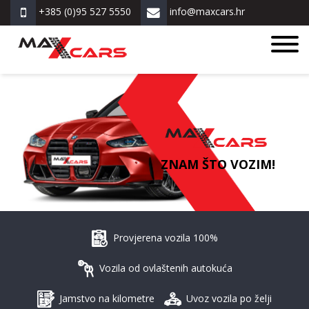
+385 (0)95 527 5550
info@maxcars.hr
ZNAM ŠTO VOZIM!
Provjerena vozila 100%
Vozila od ovlaštenih autokuća
Jamstvo na kilometre
Uvoz vozila po želji