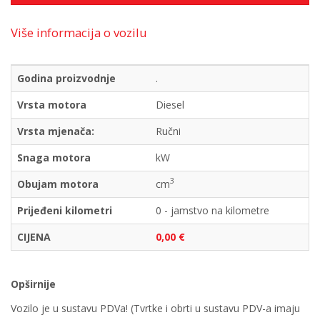
Više informacija o vozilu
Godina proizvodnje
.
Vrsta motora
Diesel
Vrsta mjenača:
Ručni
Snaga motora
kW
3
Obujam motora
cm
Prijeđeni kilometri
0 - jamstvo na kilometre
CIJENA
0,00 €
Opširnije
Vozilo je u sustavu PDVa! (Tvrtke i obrti u sustavu PDV-a imaju