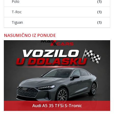
Polo
(1)
T-Roc
(1)
Tiguan
(1)
NASUMIČNO IZ PONUDE
Audi A5 35 TFSi S-Tronic