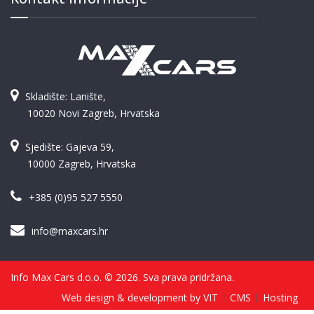
Skladište: Lanište,
10020 Novi Zagreb, Hrvatska
Sjedište: Gajeva 59,
10000 Zagreb, Hrvatska
+385 (0)95 527 5550
info@maxcars.hr
Info Max Cars d.o.o. © 2026. Sva prava pridržana.
Web design & development by VIT
CMS
Hosting