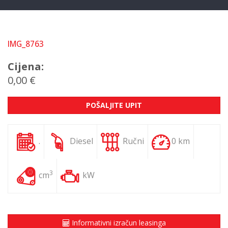
IMG_8763
Cijena:
0,00 €
POŠALJITE UPIT
.
Diesel
Ručni
0 km
3
cm
kW
Informativni izračun leasinga