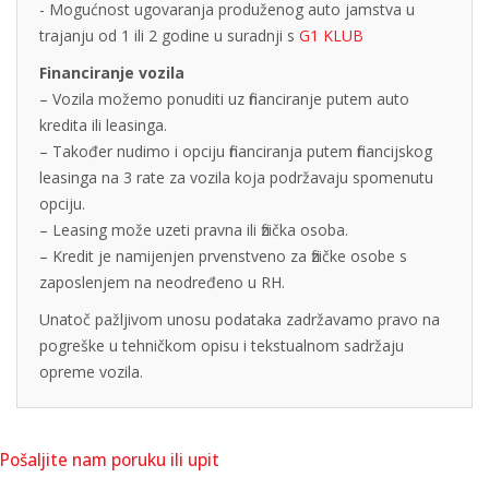
- Mogućnost ugovaranja produženog auto jamstva u
trajanju od 1 ili 2 godine u suradnji s
G1 KLUB
Financiranje vozila
– Vozila možemo ponuditi uz financiranje putem auto
kredita ili leasinga.
– Također nudimo i opciju financiranja putem financijskog
leasinga na 3 rate za vozila koja podržavaju spomenutu
opciju.
– Leasing može uzeti pravna ili fizička osoba.
– Kredit je namijenjen prvenstveno za fizičke osobe s
zaposlenjem na neodređeno u RH.
Unatoč pažljivom unosu podataka zadržavamo pravo na
pogreške u tehničkom opisu i tekstualnom sadržaju
opreme vozila.
Pošaljite nam poruku ili upit