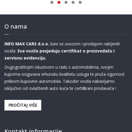
O nama
INFO MAX CARS d.o.o.
bavi se uvozom i prodajom rabljenih
vozila.
Sva vozila posjeduju certifikat o proizvođaču i
servisnu evidenciju.
Dugogodišnjim iskustvom u radu s automobilima, svojim
kupcima osigurava vrhunsku kvalitetu usluga te pruža sigurnost
prilikom kupovine automobila. Također vozila nabavljamo
isključivo od ovlaštenih auto kuća te certificirani prodavača !
PROČITAJ VIŠE
Kontakt informacije