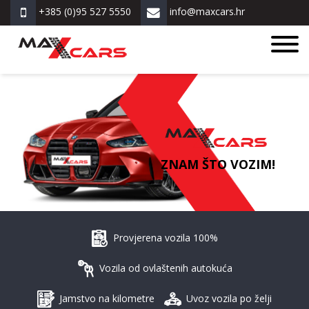
+385 (0)95 527 5550
info@maxcars.hr
ZNAM ŠTO VOZIM!
Provjerena vozila 100%
Vozila od ovlaštenih autokuća
Jamstvo na kilometre
Uvoz vozila po želji