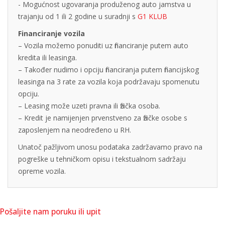
- Mogućnost ugovaranja produženog auto jamstva u
trajanju od 1 ili 2 godine u suradnji s
G1 KLUB
Financiranje vozila
– Vozila možemo ponuditi uz financiranje putem auto
kredita ili leasinga.
– Također nudimo i opciju financiranja putem financijskog
leasinga na 3 rate za vozila koja podržavaju spomenutu
opciju.
– Leasing može uzeti pravna ili fizička osoba.
– Kredit je namijenjen prvenstveno za fizičke osobe s
zaposlenjem na neodređeno u RH.
Unatoč pažljivom unosu podataka zadržavamo pravo na
pogreške u tehničkom opisu i tekstualnom sadržaju
opreme vozila.
Pošaljite nam poruku ili upit