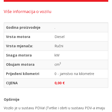
Više informacija o vozilu
Godina proizvodnje
.
Vrsta motora
Diesel
Vrsta mjenača:
Ručni
Snaga motora
kW
3
Obujam motora
cm
Prijeđeni kilometri
0 - jamstvo na kilometre
CIJENA
0,00 €
Opširnije
Vozilo je u sustavu PDVa! (Tvrtke i obrti u sustavu PDV-a imaju