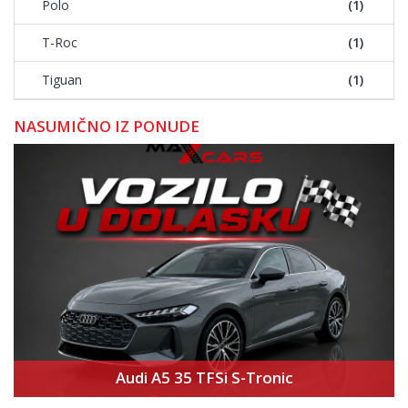
Polo
(1)
T-Roc
(1)
Tiguan
(1)
NASUMIČNO IZ PONUDE
Audi A5 35 TFSi S-Tronic