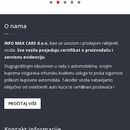
O nama
INFO MAX CARS d.o.o.
bavi se uvozom i prodajom rabljenih
vozila.
Sva vozila posjeduju certifikat o proizvođaču i
servisnu evidenciju.
Dugogodišnjim iskustvom u radu s automobilima, svojim
kupcima osigurava vrhunsku kvalitetu usluga te pruža sigurnost
prilikom kupovine automobila. Također vozila nabavljamo
isključivo od ovlaštenih auto kuća te certificirani prodavača !
PROČITAJ VIŠE
Kontakt informacije