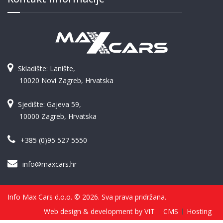
Skladište: Lanište,
10020 Novi Zagreb, Hrvatska
Sjedište: Gajeva 59,
10000 Zagreb, Hrvatska
+385 (0)95 527 5550
info@maxcars.hr
Info Max Cars d.o.o. © 2026. Sva prava pridržana.
Web design & development by VIT
CMS
Hosting