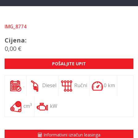
IMG_8774
Cijena:
0,00 €
POŠALJITE UPIT
.
Diesel
Ručni
0 km
3
cm
kW
Informativni izračun leasinga