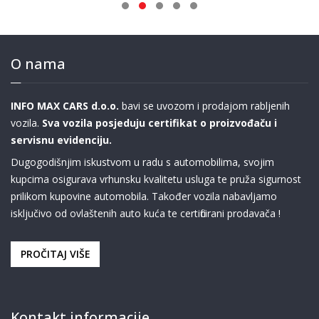
O nama
INFO MAX CARS d.o.o.
bavi se uvozom i prodajom rabljenih
vozila.
Sva vozila posjeduju certifikat o proizvođaču i
servisnu evidenciju.
Dugogodišnjim iskustvom u radu s automobilima, svojim
kupcima osigurava vrhunsku kvalitetu usluga te pruža sigurnost
prilikom kupovine automobila. Također vozila nabavljamo
isključivo od ovlaštenih auto kuća te certificirani prodavača !
PROČITAJ VIŠE
Kontakt informacije