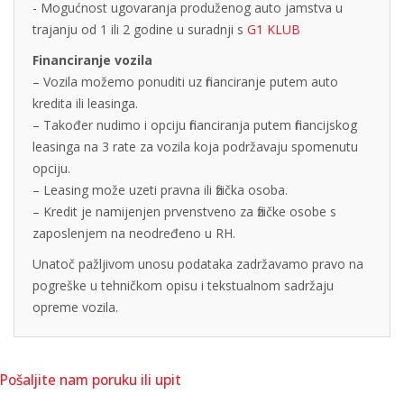
- Mogućnost ugovaranja produženog auto jamstva u
trajanju od 1 ili 2 godine u suradnji s
G1 KLUB
Financiranje vozila
– Vozila možemo ponuditi uz financiranje putem auto
kredita ili leasinga.
– Također nudimo i opciju financiranja putem financijskog
leasinga na 3 rate za vozila koja podržavaju spomenutu
opciju.
– Leasing može uzeti pravna ili fizička osoba.
– Kredit je namijenjen prvenstveno za fizičke osobe s
zaposlenjem na neodređeno u RH.
Unatoč pažljivom unosu podataka zadržavamo pravo na
pogreške u tehničkom opisu i tekstualnom sadržaju
opreme vozila.
Pošaljite nam poruku ili upit