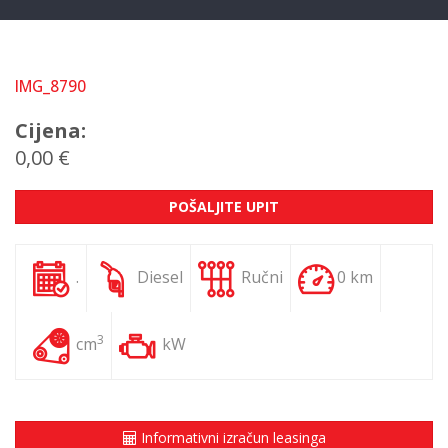
IMG_8790
Cijena:
0,00 €
POŠALJITE UPIT
.
Diesel
Ručni
0 km
3
cm
kW
Informativni izračun leasinga