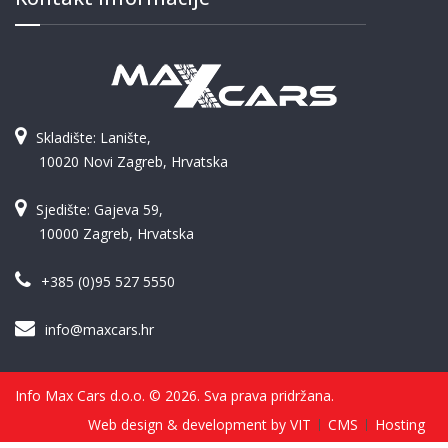
Skladište: Lanište,
10020 Novi Zagreb, Hrvatska
Sjedište: Gajeva 59,
10000 Zagreb, Hrvatska
+385 (0)95 527 5550
info@maxcars.hr
Info Max Cars d.o.o. © 2026. Sva prava pridržana.
Web design & development by VIT
CMS
Hosting