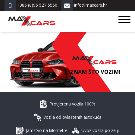
+385 (0)95 527 5550
info@maxcars.hr
ZNAM ŠTO VOZIM!
Provjerena vozila 100%
Vozila od ovlaštenih autokuća
Jamstvo na kilometre
Uvoz vozila po želji