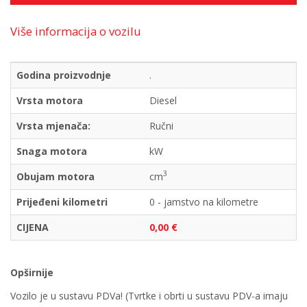
Više informacija o vozilu
Godina proizvodnje
.
Vrsta motora
Diesel
Vrsta mjenača:
Ručni
Snaga motora
kW
3
Obujam motora
cm
Prijeđeni kilometri
0 - jamstvo na kilometre
CIJENA
0,00 €
Opširnije
Vozilo je u sustavu PDVa! (Tvrtke i obrti u sustavu PDV-a imaju