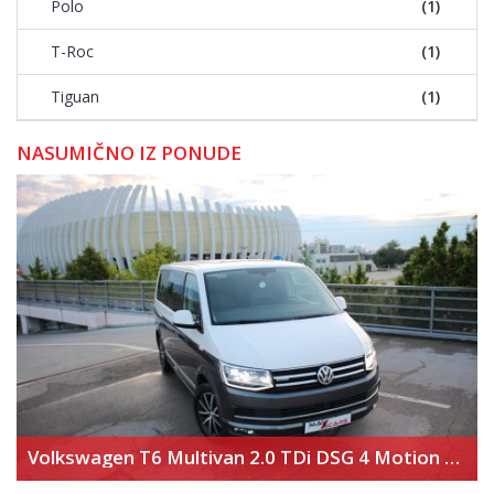
Polo
(1)
T-Roc
(1)
Tiguan
(1)
NASUMIČNO IZ PONUDE
Volkswagen T6 Multivan 2.0 TDi DSG 4 Motion Highline