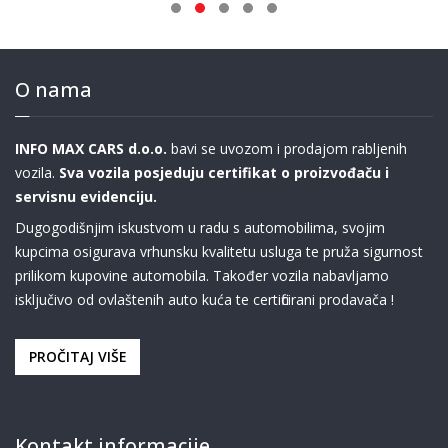
O nama
INFO MAX CARS d.o.o.
bavi se uvozom i prodajom rabljenih
vozila.
Sva vozila posjeduju certifikat o proizvođaču i
servisnu evidenciju.
Dugogodišnjim iskustvom u radu s automobilima, svojim
kupcima osigurava vrhunsku kvalitetu usluga te pruža sigurnost
prilikom kupovine automobila. Također vozila nabavljamo
isključivo od ovlaštenih auto kuća te certificirani prodavača !
PROČITAJ VIŠE
Kontakt informacije