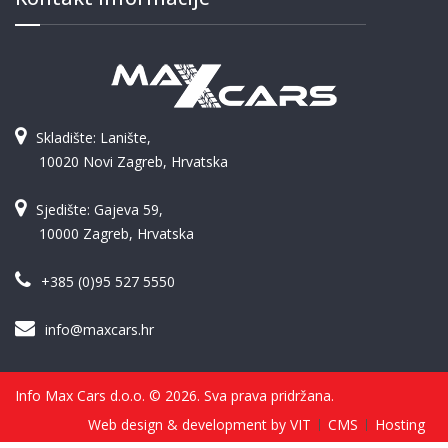
Skladište: Lanište,
10020 Novi Zagreb, Hrvatska
Sjedište: Gajeva 59,
10000 Zagreb, Hrvatska
+385 (0)95 527 5550
info@maxcars.hr
Info Max Cars d.o.o. © 2026. Sva prava pridržana.
Web design & development by VIT
CMS
Hosting