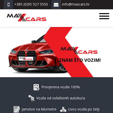
+385 (0)95 527 5550
info@maxcars.hr
ZNAM ŠTO VOZIM!
Provjerena vozila 100%
Vozila od ovlaštenih autokuća
Jamstvo na kilometre
Uvoz vozila po želji