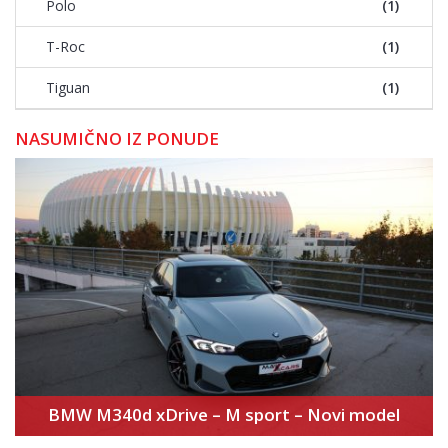
Polo
(1)
T-Roc
(1)
Tiguan
(1)
NASUMIČNO IZ PONUDE
BMW M340d xDrive – M sport – Novi model