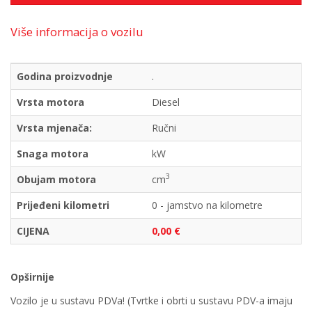
Više informacija o vozilu
Godina proizvodnje
.
Vrsta motora
Diesel
Vrsta mjenača:
Ručni
Snaga motora
kW
3
Obujam motora
cm
Prijeđeni kilometri
0 - jamstvo na kilometre
CIJENA
0,00 €
Opširnije
Vozilo je u sustavu PDVa! (Tvrtke i obrti u sustavu PDV-a imaju