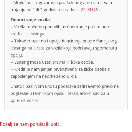
- Mogućnost ugovaranja produženog auto jamstva u
trajanju od 1 ili 2 godine u suradnji s
G1 KLUB
Financiranje vozila
– Vozila možemo ponuditi uz financiranje putem auto
kredita ili leasinga.
– Također nudimo i opciju financiranja putem financijskog
leasinga na 3 rate za vozila koja podržavaju spomenutu
opciju.
– Leasing može uzeti pravna ili fizička osoba.
– Kredit je namijenjen prvenstveno za fizičke osobe s
zaposlenjem na neodređeno u RH.
Unatoč pažljivom unosu podataka zadržavamo pravo na
pogreške u tehničkom opisu i tekstualnom sadržaju
opreme vozila.
Pošaljite nam poruku ili upit