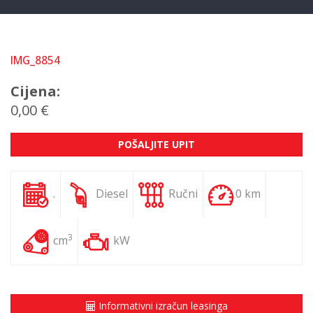
IMG_8854
Cijena:
0,00 €
POŠALJITE UPIT
.
Diesel
Ručni
0 km
3
cm
kW
Informativni izračun leasinga