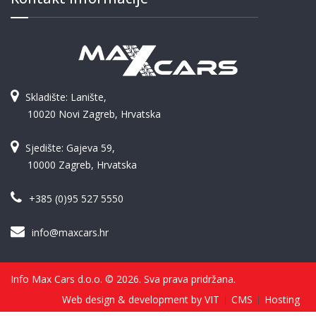
Skladište: Lanište,
10020 Novi Zagreb, Hrvatska
Sjedište: Gajeva 59,
10000 Zagreb, Hrvatska
+385 (0)95 527 5550
info@maxcars.hr
Info Max Cars d.o.o. © 2026. Sva prava pridržana.
Web design & development by VIT
CMS
Hosting