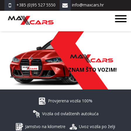
+385 (0)95 527 5550
info@maxcars.hr
ZNAM ŠTO VOZIM!
Provjerena vozila 100%
Vozila od ovlaštenih autokuća
Jamstvo na kilometre
Uvoz vozila po želji