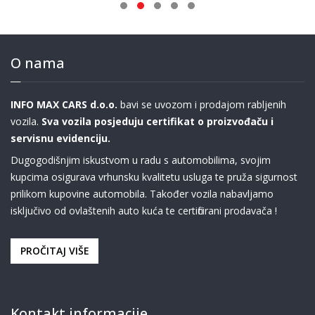
O nama
INFO MAX CARS d.o.o.
bavi se uvozom i prodajom rabljenih
vozila.
Sva vozila posjeduju certifikat o proizvođaču i
servisnu evidenciju.
Dugogodišnjim iskustvom u radu s automobilima, svojim
kupcima osigurava vrhunsku kvalitetu usluga te pruža sigurnost
prilikom kupovine automobila. Također vozila nabavljamo
isključivo od ovlaštenih auto kuća te certificirani prodavača !
PROČITAJ VIŠE
Kontakt informacije