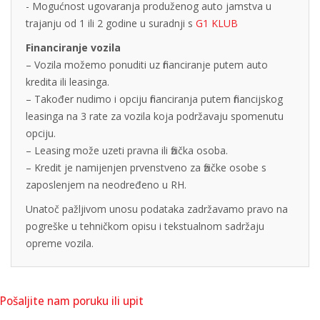
- Mogućnost ugovaranja produženog auto jamstva u
trajanju od 1 ili 2 godine u suradnji s
G1 KLUB
Financiranje vozila
– Vozila možemo ponuditi uz financiranje putem auto
kredita ili leasinga.
– Također nudimo i opciju financiranja putem financijskog
leasinga na 3 rate za vozila koja podržavaju spomenutu
opciju.
– Leasing može uzeti pravna ili fizička osoba.
– Kredit je namijenjen prvenstveno za fizičke osobe s
zaposlenjem na neodređeno u RH.
Unatoč pažljivom unosu podataka zadržavamo pravo na
pogreške u tehničkom opisu i tekstualnom sadržaju
opreme vozila.
Pošaljite nam poruku ili upit