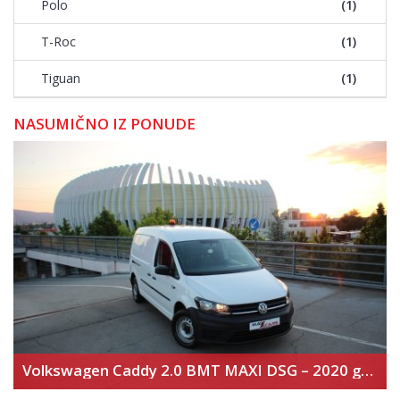
Polo
(1)
T-Roc
(1)
Tiguan
(1)
NASUMIČNO IZ PONUDE
Volkswagen Caddy 2.0 BMT MAXI DSG – 2020 god