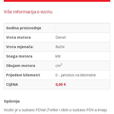
Više informacija o vozilu
Godina proizvodnje
.
Vrsta motora
Diesel
Vrsta mjenača:
Ručni
Snaga motora
kW
3
Obujam motora
cm
Prijeđeni kilometri
0 - jamstvo na kilometre
CIJENA
0,00 €
Opširnije
Vozilo je u sustavu PDVa! (Tvrtke i obrti u sustavu PDV-a imaju