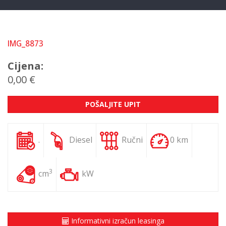
IMG_8873
Cijena:
0,00 €
POŠALJITE UPIT
.
Diesel
Ručni
0 km
3
cm
kW
Informativni izračun leasinga