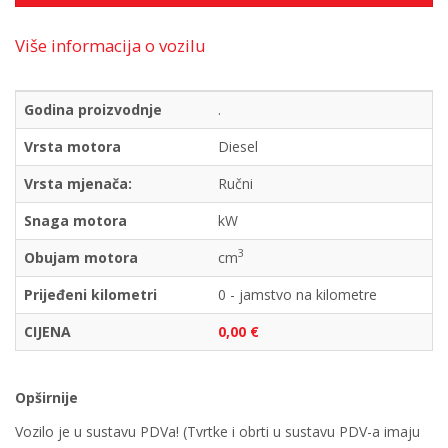
Više informacija o vozilu
Godina proizvodnje
.
Vrsta motora
Diesel
Vrsta mjenača:
Ručni
Snaga motora
kW
3
Obujam motora
cm
Prijeđeni kilometri
0 - jamstvo na kilometre
CIJENA
0,00 €
Opširnije
Vozilo je u sustavu PDVa! (Tvrtke i obrti u sustavu PDV-a imaju