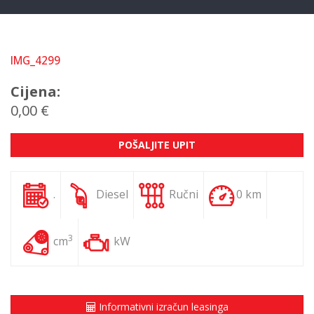
IMG_4299
Cijena:
0,00 €
POŠALJITE UPIT
.
Diesel
Ručni
0 km
3
cm
kW
Informativni izračun leasinga