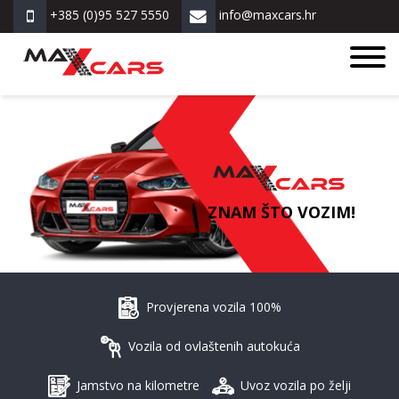
+385 (0)95 527 5550
info@maxcars.hr
ZNAM ŠTO VOZIM!
Provjerena vozila 100%
Vozila od ovlaštenih autokuća
Jamstvo na kilometre
Uvoz vozila po želji