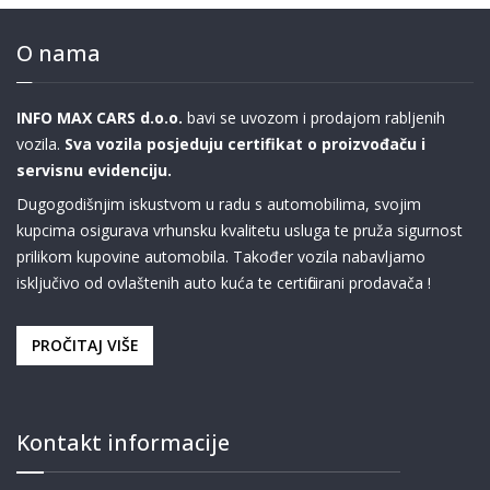
O nama
INFO MAX CARS d.o.o.
bavi se uvozom i prodajom rabljenih
vozila.
Sva vozila posjeduju certifikat o proizvođaču i
servisnu evidenciju.
Dugogodišnjim iskustvom u radu s automobilima, svojim
kupcima osigurava vrhunsku kvalitetu usluga te pruža sigurnost
prilikom kupovine automobila. Također vozila nabavljamo
isključivo od ovlaštenih auto kuća te certificirani prodavača !
PROČITAJ VIŠE
Kontakt informacije