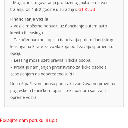
- Mogućnost ugovaranja produženog auto jamstva u
trajanju od 1 ili 2 godine u suradnji s
G1 KLUB
Financiranje vozila
– Vozila možemo ponuditi uz financiranje putem auto
kredita ili leasinga.
– Također nudimo i opciju financiranja putem financijskog
leasinga na 3 rate za vozila koja podržavaju spomenutu
opciju.
– Leasing može uzeti pravna ili fizička osoba.
– Kredit je namijenjen prvenstveno za fizičke osobe s
zaposlenjem na neodređeno u RH.
Unatoč pažljivom unosu podataka zadržavamo pravo na
pogreške u tehničkom opisu i tekstualnom sadržaju
opreme vozila.
Pošaljite nam poruku ili upit