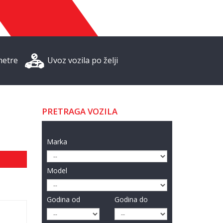
metre
Uvoz vozila po želji
PRETRAGA VOZILA
Marka
Model
Godina od
Godina do