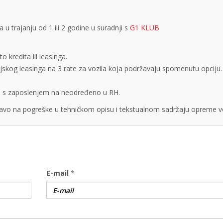
 trajanju od 1 ili 2 godine u suradnji s
G1 KLUB
 kredita ili leasinga.
cijskog leasinga na 3 rate za vozila koja podržavaju spomenutu opciju.
obe s zaposlenjem na neodređeno u RH.
vo na pogreške u tehničkom opisu i tekstualnom sadržaju opreme vo
E-mail
*