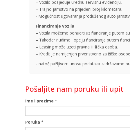
– Vozilo posjeduje urednu servisnu evidenciju,
– Trajno jamstvo na prijeđeni broj kilometara,
- Mogućnost ugovaranja produženog auto jamstva u
Financiranje vozila
– Vozila možemo ponuditi uz financiranje putem auto
– Također nudimo i opciju financiranja putem finan
– Leasing može uzeti pravna ili fizička osoba.
– Kredit je namijenjen prvenstveno za fizičke os
Unatoč pažljivom unosu podataka zadržavamo pra
Pošaljite nam poruku ili upit
Ime i prezime
*
Poruka
*