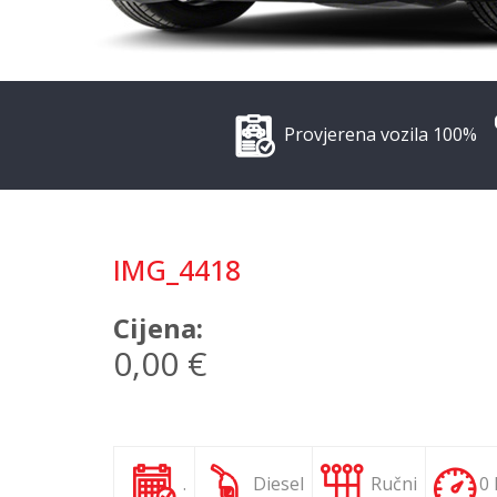
Provjerena vozila 100%
IMG_4418
Cijena:
0,00 €
.
Diesel
Ručni
0