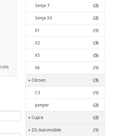
Serija 7
(2)
Serija X3
(2)
X1
(1)
X2
(3)
X5
(5)
zila.
X6
(1)
Citroen
(3)
C3
(1)
Jumper
(2)
Cupra
(2)
DS Automobile
(1)