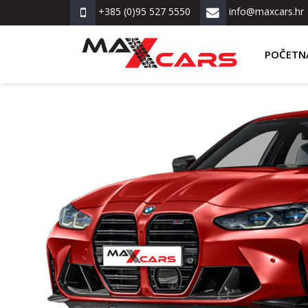
+385 (0)95 527 5550
info@maxcars.hr
POČETN