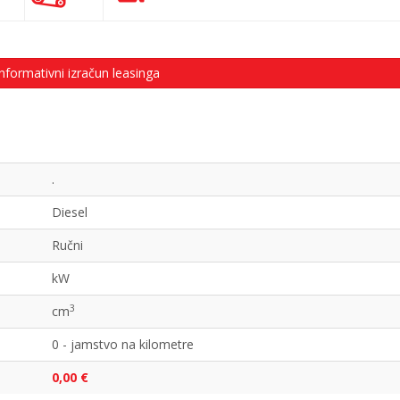
nformativni izračun leasinga
.
Diesel
Ručni
kW
3
cm
0 - jamstvo na kilometre
0,00 €