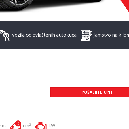
Vozila od ovlaštenih autokuća
Jamstvo na kilo
POŠALJITE UPIT
3
 km
cm
kW