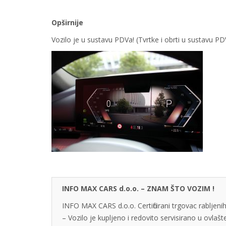
Opširnije
Vozilo je u sustavu PDVa! (Tvrtke i obrti u sustavu 
INFO MAX CARS d.o.o. – ZNAM ŠTO VOZIM !
INFO MAX CARS d.o.o. Certificirani trgovac rabljenih
– Vozilo je kupljeno i redovito servisirano u ovlaš