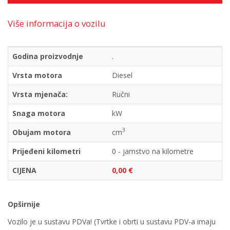
Više informacija o vozilu
Godina proizvodnje
.
Vrsta motora
Diesel
Vrsta mjenača:
Ručni
Snaga motora
kW
3
Obujam motora
cm
Prijeđeni kilometri
0 - jamstvo na kilometre
CIJENA
0,00 €
Opširnije
Vozilo je u sustavu PDVa! (Tvrtke i obrti u sustavu PDV-a imaju