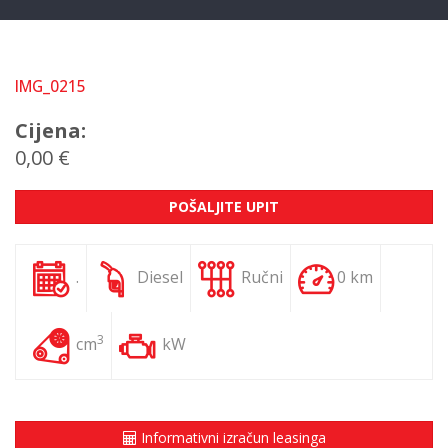
IMG_0215
Cijena:
0,00 €
POŠALJITE UPIT
.
Diesel
Ručni
0 km
3
cm
kW
Informativni izračun leasinga