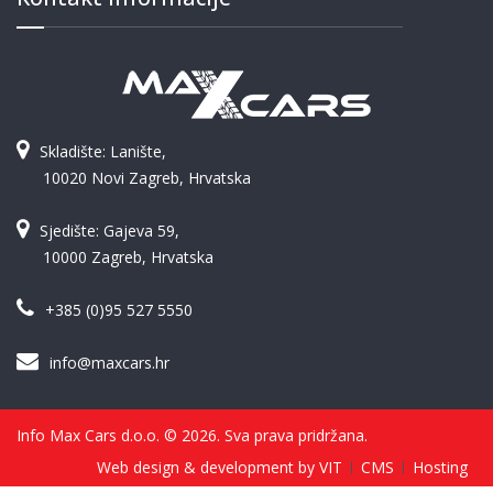
Skladište: Lanište,
10020 Novi Zagreb, Hrvatska
Sjedište: Gajeva 59,
10000 Zagreb, Hrvatska
+385 (0)95 527 5550
info@maxcars.hr
Info Max Cars d.o.o. © 2026. Sva prava pridržana.
Web design & development by VIT
CMS
Hosting