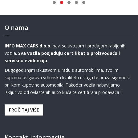
O nama
INFO MAX CARS d.o.o.
bavi se uvozom i prodajom rabljenih
vozila.
Sva vozila posjeduju certifikat o proizvođaču i
servisnu evidenciju.
Dugogodišnjim iskustvom u radu s automobilima, svojim
kupcima osigurava vrhunsku kvalitetu usluga te pruža sigurnost
prilikom kupovine automobila. Također vozila nabavljamo
isključivo od ovlaštenih auto kuća te certificirani prodavača !
PROČITAJ VIŠE
Kontakt informacije