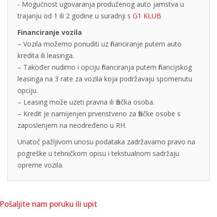
- Mogućnost ugovaranja produženog auto jamstva u
trajanju od 1 ili 2 godine u suradnji s
G1 KLUB
Financiranje vozila
– Vozila možemo ponuditi uz financiranje putem auto
kredita ili leasinga.
– Također nudimo i opciju financiranja putem financijskog
leasinga na 3 rate za vozila koja podržavaju spomenutu
opciju.
– Leasing može uzeti pravna ili fizička osoba.
– Kredit je namijenjen prvenstveno za fizičke osobe s
zaposlenjem na neodređeno u RH.
Unatoč pažljivom unosu podataka zadržavamo pravo na
pogreške u tehničkom opisu i tekstualnom sadržaju
opreme vozila.
Pošaljite nam poruku ili upit