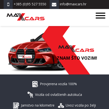
+385 (0)95 527 5550
info@maxcars.hr
ZNAM ŠTO VOZIM!
Provjerena vozila 100%
Vozila od ovlaštenih autokuća
Jamstvo na kilometre
Uvoz vozila po želji