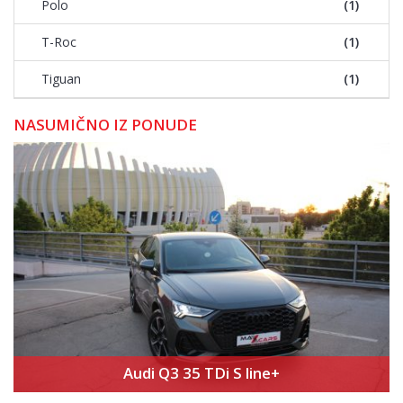
Polo
(1)
T-Roc
(1)
Tiguan
(1)
NASUMIČNO IZ PONUDE
Audi Q3 35 TDi S line+