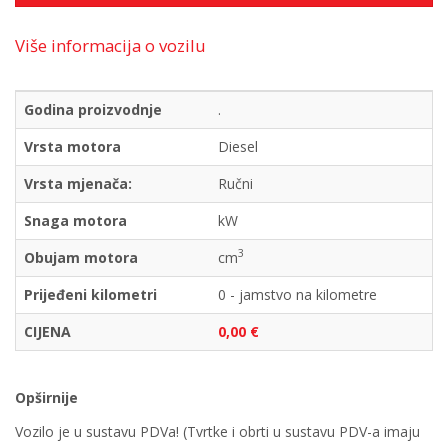
Više informacija o vozilu
Godina proizvodnje
.
Vrsta motora
Diesel
Vrsta mjenača:
Ručni
Snaga motora
kW
3
Obujam motora
cm
Prijeđeni kilometri
0 - jamstvo na kilometre
CIJENA
0,00 €
Opširnije
Vozilo je u sustavu PDVa! (Tvrtke i obrti u sustavu PDV-a imaju