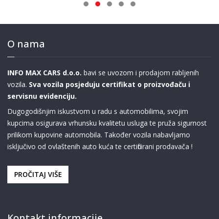
O nama
INFO MAX CARS d.o.o.
bavi se uvozom i prodajom rabljenih
vozila.
Sva vozila posjeduju certifikat o proizvođaču i
servisnu evidenciju.
Dugogodišnjim iskustvom u radu s automobilima, svojim
kupcima osigurava vrhunsku kvalitetu usluga te pruža sigurnost
prilikom kupovine automobila. Također vozila nabavljamo
isključivo od ovlaštenih auto kuća te certificirani prodavača !
PROČITAJ VIŠE
Kontakt informacije