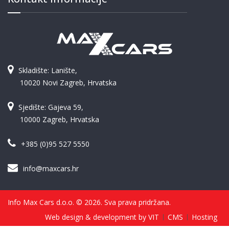
Skladište: Lanište,
10020 Novi Zagreb, Hrvatska
Sjedište: Gajeva 59,
10000 Zagreb, Hrvatska
+385 (0)95 527 5550
info@maxcars.hr
Info Max Cars d.o.o. © 2026. Sva prava pridržana.
Web design & development by VIT
CMS
Hosting