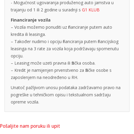
- Mogućnost ugovaranja produženog auto jamstva u
trajanju od 1 ili 2 godine u suradnji s
G1 KLUB
Financiranje vozila
– Vozila možemo ponuditi uz financiranje putem auto
kredita ili leasinga.
– Također nudimo i opciju financiranja putem financijskog
leasinga na 3 rate za vozila koja podržavaju spomenutu
opciju.
– Leasing može uzeti pravna ili fizička osoba.
– Kredit je namijenjen prvenstveno za fizičke osobe s
zaposlenjem na neodređeno u RH.
Unatoč pažljivom unosu podataka zadržavamo pravo na
pogreške u tehničkom opisu i tekstualnom sadržaju
opreme vozila.
Pošaljite nam poruku ili upit