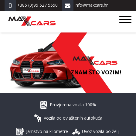
+385 (0)95 527 5550
info@maxcars.hr
ZNAM ŠTO VOZIM!
Provjerena vozila 100%
Vozila od ovlaštenih autokuća
Jamstvo na kilometre
Uvoz vozila po želji