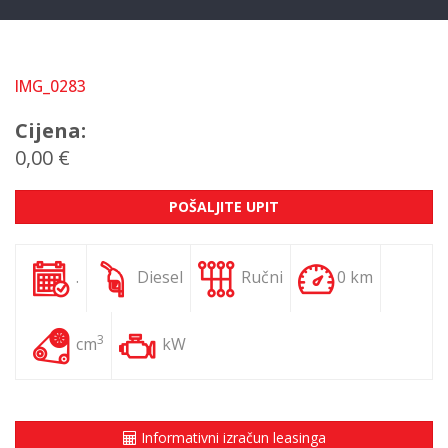
IMG_0283
Cijena:
0,00 €
POŠALJITE UPIT
.
Diesel
Ručni
0 km
3
cm
kW
Informativni izračun leasinga