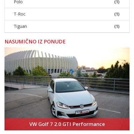
Polo
(1)
T-Roc
(1)
Tiguan
(1)
NASUMIČNO IZ PONUDE
VW Golf 7 2.0 GTI Performance