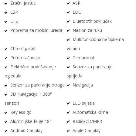
Zračni jastuci
ASR
ESP
EDC
ETS
Bluetooth priključak
Priprema za mobilni uređaj
Naslon za ruku
Multifunkcionalne tipke na
Chrom paket
volanu
Putno računalo
Tempomat
Električno podešavanje
Senzor za parkiranje
ogledala
sprijeda
Senzor za parkiranje otraga
Navigacija
3D Navigacija + 360°
senzori
LED svjetla
Keyless go
Automatska klima
Aluminijske felge 18"
Radio/CD/MP3
Android Car play
Apple Car play