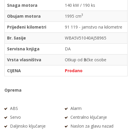
Snaga motora
140 kW / 190 ks
3
Obujam motora
1995 cm
Prijeđeni kilometri
91 119 - jamstvo na kilometre
Br. šasije
WBA5V51040AJ58965
Servisna knjiga
DA
Vrsta vlasništva
Otkup od fizičke osobe
CIJENA
Prodano
Oprema
ABS
Alarm
Servo
Centralno ključanje
Daljinsko ključanje
Naslon za glavu nazad