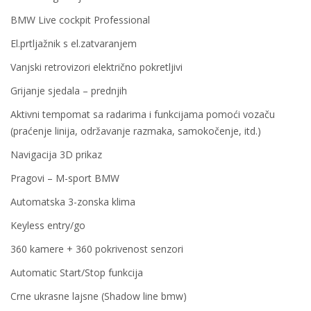
BMW Live cockpit Professional
El.prtljažnik s el.zatvaranjem
Vanjski retrovizori električno pokretljivi
Grijanje sjedala – prednjih
Aktivni tempomat sa radarima i funkcijama pomoći vozaču
(praćenje linija, održavanje razmaka, samokočenje, itd.)
Navigacija 3D prikaz
Pragovi – M-sport BMW
Automatska 3-zonska klima
Keyless entry/go
360 kamere + 360 pokrivenost senzori
Automatic Start/Stop funkcija
Crne ukrasne lajsne (Shadow line bmw)