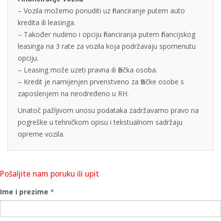
– Vozila možemo ponuditi uz financiranje putem auto
kredita ili leasinga.
– Također nudimo i opciju financiranja putem financijskog
leasinga na 3 rate za vozila koja podržavaju spomenutu
opciju.
– Leasing može uzeti pravna ili fizička osoba.
– Kredit je namijenjen prvenstveno za fizičke osobe s
zaposlenjem na neodređeno u RH.
Unatoč pažljivom unosu podataka zadržavamo pravo na
pogreške u tehničkom opisu i tekstualnom sadržaju
opreme vozila.
Pošaljite nam poruku ili upit
Ime i prezime
*