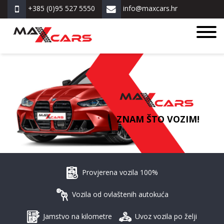
+385 (0)95 527 5550
info@maxcars.hr
ZNAM ŠTO VOZIM!
Provjerena vozila 100%
Vozila od ovlaštenih autokuća
Jamstvo na kilometre
Uvoz vozila po želji