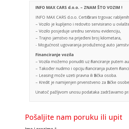
INFO MAX CARS d.o.o. – ZNAM ŠTO VOZIM !
INFO MAX CARS d.o.o. Certificirani trgovac rabljenih
– Vozilo je kupljeno i redovito servisirano u ovlaš
– Vozilo posjeduje urednu servisnu evidenciju,
– Trajno jamstvo na prijeđeni broj kilometara,
- Mogućnost ugovaranja produženog auto jamstva u
Financiranje vozila
– Vozila možemo ponuditi uz financiranje putem auto
– Također nudimo i opciju financiranja putem finan
– Leasing može uzeti pravna ili fizička osoba.
– Kredit je namijenjen prvenstveno za fizičke os
Unatoč pažljivom unosu podataka zadržavamo pra
Pošaljite nam poruku ili upit
Ime i prezime
*