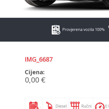
Provjerena vozila 100%
IMG_6687
Cijena:
0,00 €
.
Diesel
Ručni
0