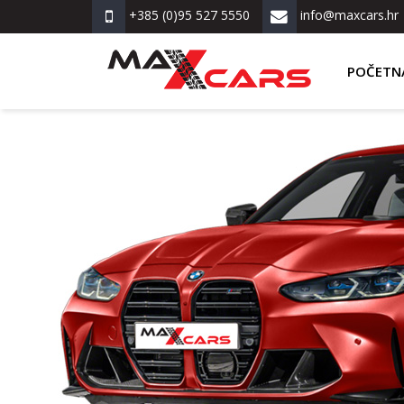
+385 (0)95 527 5550
info@maxcars.hr
POČETN