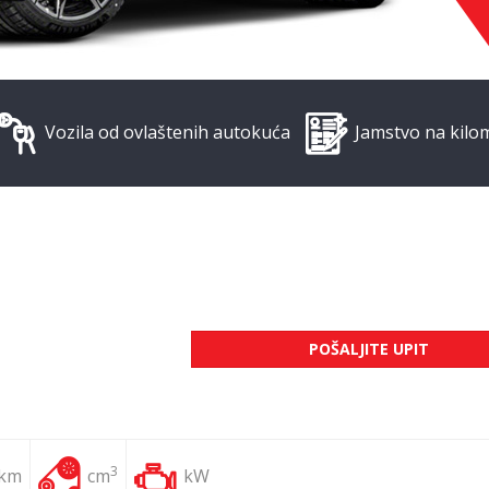
Vozila od ovlaštenih autokuća
Jamstvo na kilo
POŠALJITE UPIT
3
 km
cm
kW