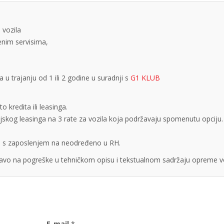
 vozila
tenim servisima,
 trajanju od 1 ili 2 godine u suradnji s
G1 KLUB
 kredita ili leasinga.
cijskog leasinga na 3 rate za vozila koja podržavaju spomenutu opciju.
obe s zaposlenjem na neodređeno u RH.
vo na pogreške u tehničkom opisu i tekstualnom sadržaju opreme vo
E-mail
*