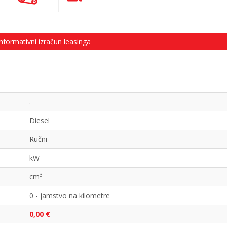
nformativni izračun leasinga
.
Diesel
Ručni
kW
3
cm
0 - jamstvo na kilometre
0,00 €