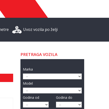
metre
Uvoz vozila po želji
PRETRAGA VOZILA
Marka
Model
Godina od
Godina do