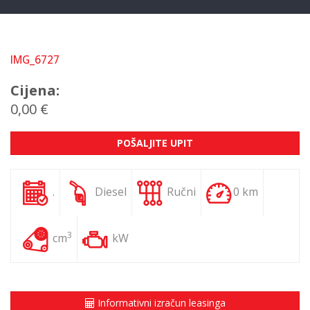
IMG_6727
Cijena:
0,00 €
POŠALJITE UPIT
.
Diesel
Ručni
0 km
3
cm
kW
Informativni izračun leasinga