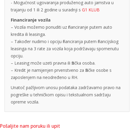
- Mogućnost ugovaranja produženog auto jamstva u
trajanju od 1 ili 2 godine u suradnji s
G1 KLUB
Financiranje vozila
– Vozila možemo ponuditi uz financiranje putem auto
kredita ili leasinga.
– Također nudimo i opciju financiranja putem financijskog
leasinga na 3 rate za vozila koja podržavaju spomenutu
opciju.
– Leasing može uzeti pravna ili fizička osoba.
– Kredit je namijenjen prvenstveno za fizičke osobe s
zaposlenjem na neodređeno u RH.
Unatoč pažljivom unosu podataka zadržavamo pravo na
pogreške u tehničkom opisu i tekstualnom sadržaju
opreme vozila.
Pošaljite nam poruku ili upit