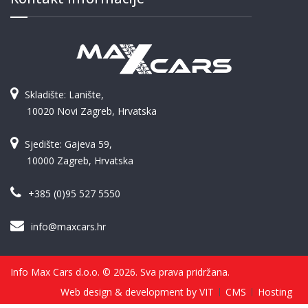
Skladište: Lanište,
10020 Novi Zagreb, Hrvatska
Sjedište: Gajeva 59,
10000 Zagreb, Hrvatska
+385 (0)95 527 5550
info@maxcars.hr
Info Max Cars d.o.o. © 2026. Sva prava pridržana.
Web design & development by VIT
CMS
Hosting