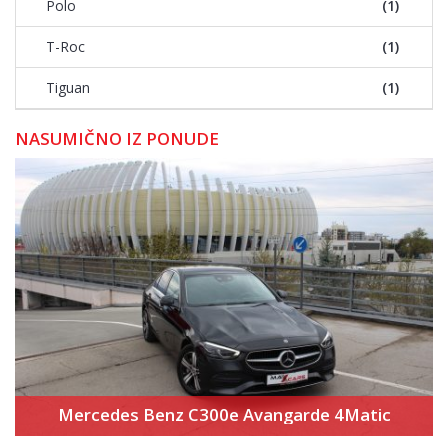
Polo
(1)
T-Roc
(1)
Tiguan
(1)
NASUMIČNO IZ PONUDE
Mercedes Benz C300e Avangarde 4Matic