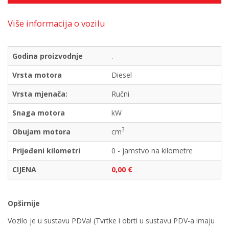
Više informacija o vozilu
Godina proizvodnje
.
Vrsta motora
Diesel
Vrsta mjenača:
Ručni
Snaga motora
kW
3
Obujam motora
cm
Prijeđeni kilometri
0 - jamstvo na kilometre
CIJENA
0,00 €
Opširnije
Vozilo je u sustavu PDVa! (Tvrtke i obrti u sustavu PDV-a imaju