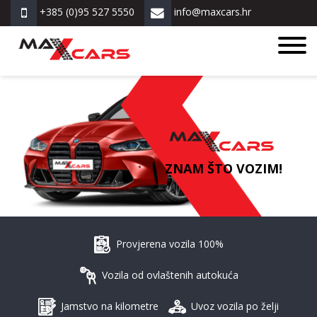
+385 (0)95 527 5550
info@maxcars.hr
ZNAM ŠTO VOZIM!
Provjerena vozila 100%
Vozila od ovlaštenih autokuća
Jamstvo na kilometre
Uvoz vozila po želji