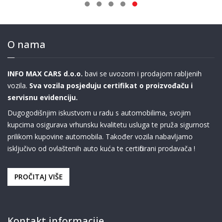
O nama
INFO MAX CARS d.o.o.
bavi se uvozom i prodajom rabljenih
vozila.
Sva vozila posjeduju certifikat o proizvođaču i
servisnu evidenciju.
Dugogodišnjim iskustvom u radu s automobilima, svojim
kupcima osigurava vrhunsku kvalitetu usluga te pruža sigurnost
prilikom kupovine automobila. Također vozila nabavljamo
isključivo od ovlaštenih auto kuća te certificirani prodavača !
PROČITAJ VIŠE
Kontakt informacije